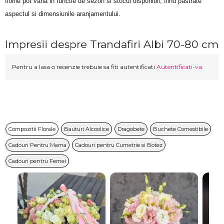
florile pot varia in functie de sezon si stocul disponibil, fiind pastrate 
aspectul si dimensiunile aranjamentului.
Impresii despre Trandafiri Albi 70-80 cm
Pentru a lasa o recenzie trebuie sa fiti autentificati
Autentificati-va
Compozitii Florale
Bauturi Alcoolice
Dragobete
Buchete Comestibile
Cadouri Pentru Mama
Cadouri pentru Cumetrie si Botez
Cadouri pentru Femei