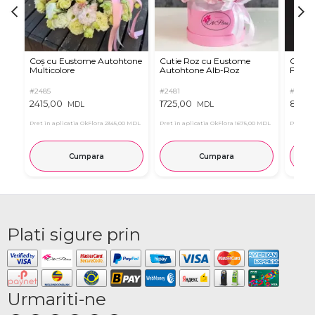
Coș cu Eustome Autohtone
Cutie Roz cu Eustome
Cutie 
Multicolore
Autohtone Alb-Roz
Ferrer
#2485
#2481
#2854
2415,00
1725,00
899,
MDL
MDL
Pret in aplicatia OkFlora
2345,00 MDL
Pret in aplicatia OkFlora
1675,00 MDL
Pret in 
Cumpara
Cumpara
Plati sigure prin
Urmariti-ne