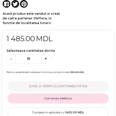
Acest produs este vandut si creat
de catre partener OkFlora, in
functie de localitatea livrarii.
1 485.00
MDL
Selecteaza cantitatea dorita
-
+
Pentru această dată valoarea minimă a comenzii este
550.00
MDL
SUNA SI VERIFICA DISPONIBILITATEA
Comanda telefonic
Cumpara in aplicatie cu
1455.00
MDL