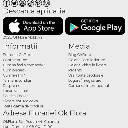
Descarca aplicatia
2025, OkFlora Moldova
Informatii
Media
Franciza OkFlora
Blog OkFlora
Contactaţi-ne
Galerie Foto la livrare
Cum sa faci o comandă?
Galerie Video la livrare
Cum plătesc?
Recenzii
Cum livrăm?
Vezi toate produsele
Termeni, condiţii
Logare/Înregistrare
Despre noi
Comandă Internațional
Locuri vacante
Politica Cookie
Livrare flori Moldova
Toată gama de produse
Adresa Florariei Ok Flora
OkFlora, Str. Puskin 44, Chisinau
Luni-Duminică 08:00 - 21:00