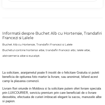
Informatii despre Buchet Alb cu Hortensie, Trandafiri
Francezi si Lalele
Buchet Alb cu Hortensie, Trandafiri Francezi si Lalele
Buchetul contine hortensii albe, trandafiri francezi albi, lalele albe,
alstroemeria albe si eucalipt.
La solicitare, aranjametul poate fi insotit de o felicitare Gratuita si puteti 
beneficia de optiunea foto martor la livrare, sau anonimat, bifand acest 
camp la plasarea comenzii.
Livram flori oriunde in Moldova si la solicitare putem oferi livrare speciala 
prin LUXCOURIER, serviciu premium prin care beneficiati de o livrare 
deosebita, efectuata de curieri imbracati elegant la sacou, manusele albe 
si papion.