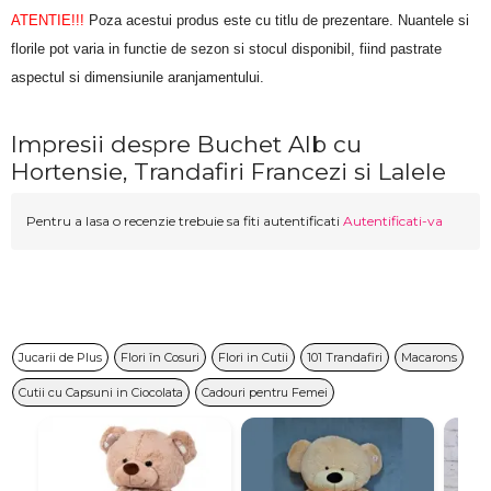
ATENTIE!!!
 Poza acestui produs este cu titlu de prezentare. Nuantele si 
florile pot varia in functie de sezon si stocul disponibil, fiind pastrate 
aspectul si dimensiunile aranjamentului.
Impresii despre Buchet Alb cu
Hortensie, Trandafiri Francezi si Lalele
Pentru a lasa o recenzie trebuie sa fiti autentificati
Autentificati-va
Jucarii de Plus
Flori în Cosuri
Flori in Cutii
101 Trandafiri
Macarons
Cutii cu Capsuni in Ciocolata
Cadouri pentru Femei