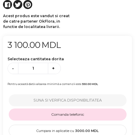
Acest produs este vandut si creat
de catre partener OkFlora, in
functie de localitatea livrarii.
3 100.00
MDL
Selecteaza cantitatea dorita
-
+
Pentru această dată valoarea minimă a comenzii este
550.00
MDL
SUNA SI VERIFICA DISPONIBILITATEA
Comanda telefonic
Cumpara in aplicatie cu
3000.00
MDL