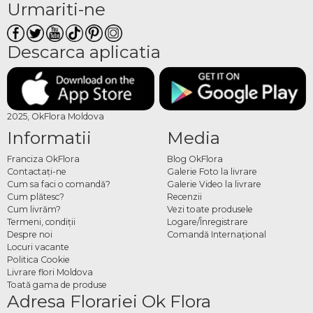
Urmariti-ne
Descarca aplicatia
2025, OkFlora Moldova
Informatii
Media
Franciza OkFlora
Blog OkFlora
Contactaţi-ne
Galerie Foto la livrare
Cum sa faci o comandă?
Galerie Video la livrare
Cum plătesc?
Recenzii
Cum livrăm?
Vezi toate produsele
Termeni, condiţii
Logare/Înregistrare
Despre noi
Comandă Internațional
Locuri vacante
Politica Cookie
Livrare flori Moldova
Toată gama de produse
Adresa Florariei Ok Flora