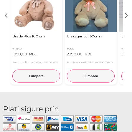
Urs de Plus 100 cm
Urs gigantic 160cm↑
Urs m
#4940
#966
#11
1050,00
2990,00
537,0
MDL
MDL
Pret in aplicatia OkFlora
999,00 MDL
Pret in aplicatia OkFlora
2890,00 MDL
Cumpara
Cumpara
Plati sigure prin