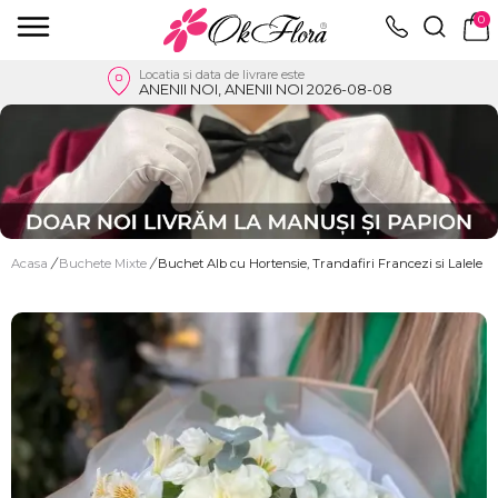
0
Locatia si data de livrare este
ANENII NOI, ANENII NOI 2026-08-08
Acasa
/
Buchete Mixte
/
Buchet Alb cu Hortensie, Trandafiri Francezi si Lalele