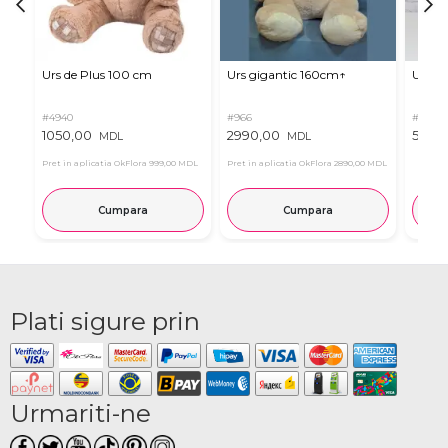
Urs de Plus 100 cm
Urs gigantic 160cm↑
Urs m
#4940
#966
#11
1050,00
2990,00
537,0
MDL
MDL
Pret in aplicatia OkFlora
999,00 MDL
Pret in aplicatia OkFlora
2890,00 MDL
Cumpara
Cumpara
Plati sigure prin
Urmariti-ne