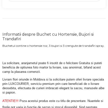
Informatii despre Buchet cu Hortensie, Bujori si
Trandafiri
Buchetul contine o hortensie roz, 3 bujori si 3 crengute de trandafiri spray.
La solicitare, aranjametul poate fi insotit de o felicitare Gratuita si puteti 
beneficia de optiunea foto martor la livrare, sau anonimat, bifand acest 
camp la plasarea comenzii.
Livram flori oriunde in Moldova si la solicitare putem oferi livrare speciala 
prin LUXCOURIER, serviciu premium prin care beneficiati de o livrare 
deosebita, efectuata de curieri imbracati elegant la sacou, manusele albe 
si papion.
ATENTIE!!!
 Poza acestui produs este cu titlu de prezentare. Nuantele si 
florile pot varia in functie de sezon si stocul disponibil, fiind pastrate 