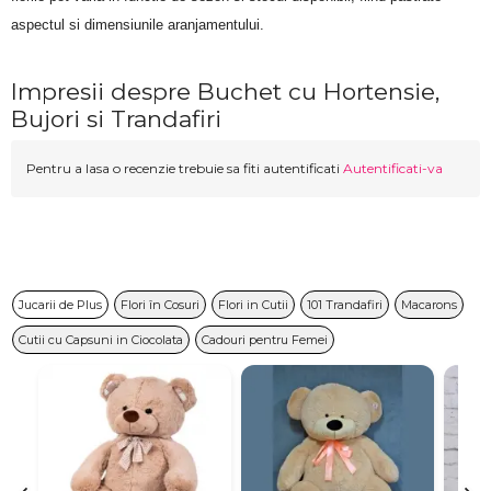
aspectul si dimensiunile aranjamentului.
Impresii despre Buchet cu Hortensie,
Bujori si Trandafiri
Pentru a lasa o recenzie trebuie sa fiti autentificati
Autentificati-va
Jucarii de Plus
Flori în Cosuri
Flori in Cutii
101 Trandafiri
Macarons
Cutii cu Capsuni in Ciocolata
Cadouri pentru Femei