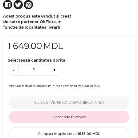
Acest produs este vandut si creat
de catre partener OkFlora, in
functie de localitatea livrarii.
1 649.00
MDL
Selecteaza cantitatea dorita
-
+
Pentru această dată valoarea minimă a comenzii este
550.00
MDL
SUNA SI VERIFICA DISPONIBILITATEA
Comanda telefonic
Cumpara in aplicatie cu
1635.00
MDL