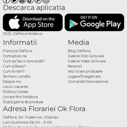
Descarca aplicatia
2025, OkFlora Moldova
Informatii
Media
Franciza OkFlora
Blog OkFlora
Contactaţi-ne
Galerie Foto la livrare
Cum sa faci o comandă?
Galerie Video la livrare
Cum plătesc?
Recenzii
Cum livrăm?
Vezi toate produsele
Termeni, condiţii
Logare/Înregistrare
Despre noi
Comandă Internațional
Locuri vacante
Politica Cookie
Livrare flori Moldova
Toată gama de produse
Adresa Florariei Ok Flora
OkFlora, Str. Puskin 44, Chisinau
Luni-Duminică 08:00 - 21:00