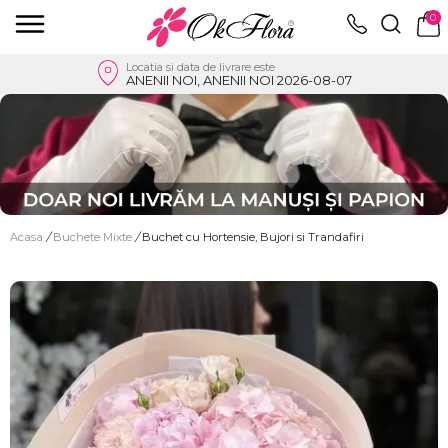
0
Locatia si data de livrare este
ANENII NOI, ANENII NOI 2026-08-07
Acasa
/
Buchete Mixte
/
Buchet cu Hortensie, Bujori si Trandafiri