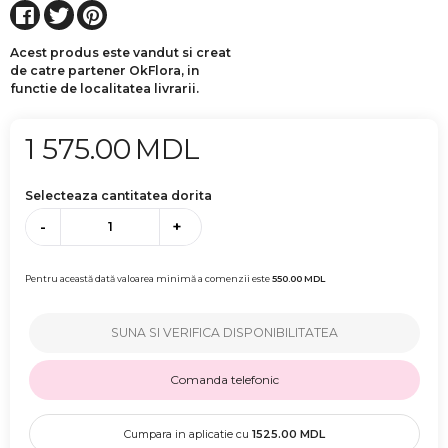
Acest produs este vandut si creat
de catre partener OkFlora, in
functie de localitatea livrarii.
1 575.00
MDL
Selecteaza cantitatea dorita
-
+
Pentru această dată valoarea minimă a comenzii este
550.00
MDL
SUNA SI VERIFICA DISPONIBILITATEA
Comanda telefonic
Cumpara in aplicatie cu
1525.00
MDL