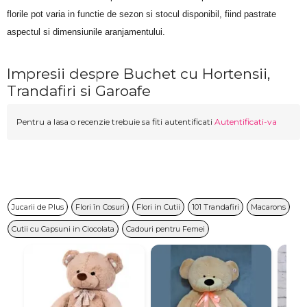
florile pot varia in functie de sezon si stocul disponibil, fiind pastrate 
aspectul si dimensiunile aranjamentului.
Impresii despre Buchet cu Hortensii,
Trandafiri si Garoafe
Pentru a lasa o recenzie trebuie sa fiti autentificati
Autentificati-va
Jucarii de Plus
Flori în Cosuri
Flori in Cutii
101 Trandafiri
Macarons
Cutii cu Capsuni in Ciocolata
Cadouri pentru Femei