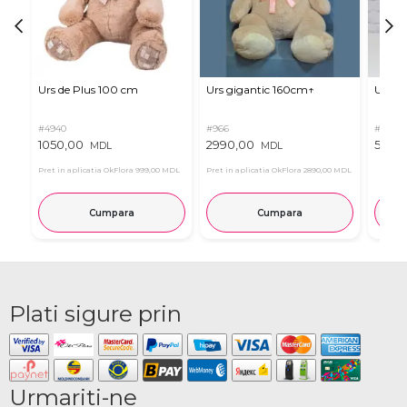
Urs de Plus 100 cm
Urs gigantic 160cm↑
Urs m
#4940
#966
#11
1050,00
2990,00
537,0
MDL
MDL
Pret in aplicatia OkFlora
999,00 MDL
Pret in aplicatia OkFlora
2890,00 MDL
Cumpara
Cumpara
Plati sigure prin
Urmariti-ne