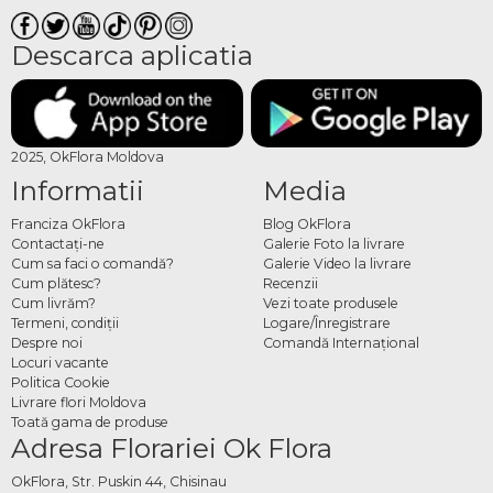
Descarca aplicatia
2025, OkFlora Moldova
Informatii
Media
Franciza OkFlora
Blog OkFlora
Contactaţi-ne
Galerie Foto la livrare
Cum sa faci o comandă?
Galerie Video la livrare
Cum plătesc?
Recenzii
Cum livrăm?
Vezi toate produsele
Termeni, condiţii
Logare/Înregistrare
Despre noi
Comandă Internațional
Locuri vacante
Politica Cookie
Livrare flori Moldova
Toată gama de produse
Adresa Florariei Ok Flora
OkFlora, Str. Puskin 44, Chisinau