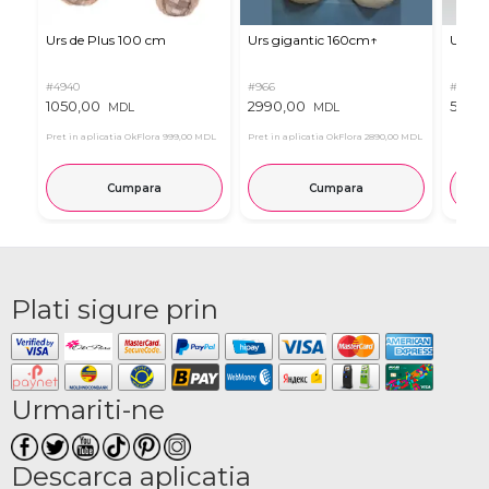
Urs de Plus 100 cm
Urs gigantic 160cm↑
Urs m
#4940
#966
#11
1050,00
2990,00
537,0
MDL
MDL
Pret in aplicatia OkFlora
999,00 MDL
Pret in aplicatia OkFlora
2890,00 MDL
Cumpara
Cumpara
Plati sigure prin
Urmariti-ne
Descarca aplicatia