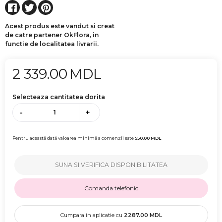
Acest produs este vandut si creat
de catre partener OkFlora, in
functie de localitatea livrarii.
2 339.00
MDL
Selecteaza cantitatea dorita
-
+
Pentru această dată valoarea minimă a comenzii este
550.00
MDL
SUNA SI VERIFICA DISPONIBILITATEA
Comanda telefonic
Cumpara in aplicatie cu
2287.00
MDL