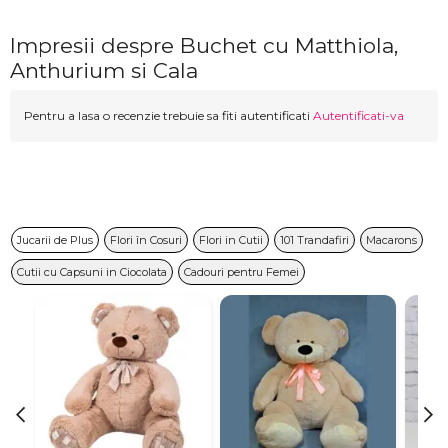
Impresii despre Buchet cu Matthiola,
Anthurium si Cala
Pentru a lasa o recenzie trebuie sa fiti autentificati
Autentificati-va
Jucarii de Plus
Flori în Cosuri
Flori in Cutii
101 Trandafiri
Macarons
Cutii cu Capsuni in Ciocolata
Cadouri pentru Femei