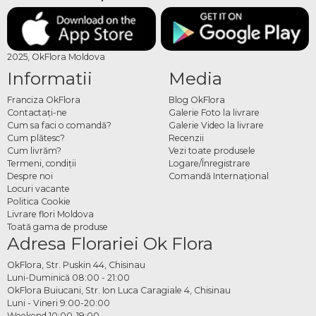
2025, OkFlora Moldova
Informatii
Media
Franciza OkFlora
Blog OkFlora
Contactaţi-ne
Galerie Foto la livrare
Cum sa faci o comandă?
Galerie Video la livrare
Cum plătesc?
Recenzii
Cum livrăm?
Vezi toate produsele
Termeni, condiţii
Logare/Înregistrare
Despre noi
Comandă Internațional
Locuri vacante
Politica Cookie
Livrare flori Moldova
Toată gama de produse
Adresa Florariei Ok Flora
OkFlora, Str. Puskin 44, Chisinau
Luni-Duminică 08:00 - 21:00
OkFlora Buiucani, Str. Ion Luca Caragiale 4, Chisinau
Luni - Vineri 9:00-20:00
Weekend 10:00-19:00