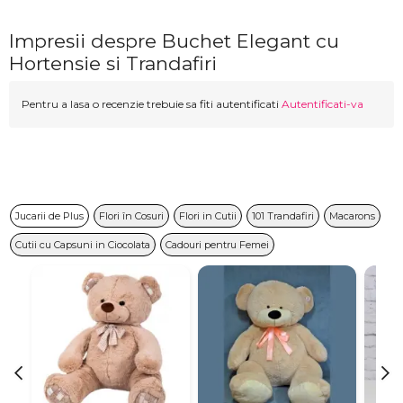
Impresii despre Buchet Elegant cu
Hortensie si Trandafiri
Pentru a lasa o recenzie trebuie sa fiti autentificati
Autentificati-va
Jucarii de Plus
Flori în Cosuri
Flori in Cutii
101 Trandafiri
Macarons
Cutii cu Capsuni in Ciocolata
Cadouri pentru Femei