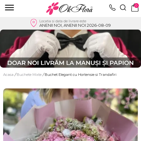
0
Locatia si data de livrare este
ANENII NOI, ANENII NOI 2026-08-09
Acasa
/
Buchete Mixte
/
Buchet Elegant cu Hortensie si Trandafiri