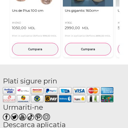
Urs de Plus 100 cm
Urs gigantic 160cm↑
Urs m
#4940
#966
#11
1050,00
2990,00
537,0
MDL
MDL
Pret in aplicatia OkFlora
999,00 MDL
Pret in aplicatia OkFlora
2890,00 MDL
Cumpara
Cumpara
Plati sigure prin
Urmariti-ne
Descarca aplicatia