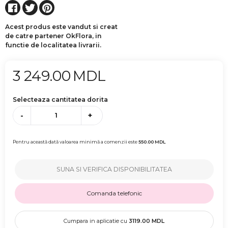
Acest produs este vandut si creat
de catre partener OkFlora, in
functie de localitatea livrarii.
3 249.00
MDL
Selecteaza cantitatea dorita
-
+
Pentru această dată valoarea minimă a comenzii este
550.00
MDL
SUNA SI VERIFICA DISPONIBILITATEA
Comanda telefonic
Cumpara in aplicatie cu
3119.00
MDL