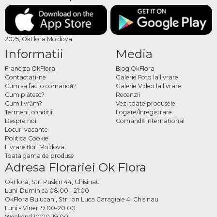
2025, OkFlora Moldova
Informatii
Media
Franciza OkFlora
Blog OkFlora
Contactaţi-ne
Galerie Foto la livrare
Cum sa faci o comandă?
Galerie Video la livrare
Cum plătesc?
Recenzii
Cum livrăm?
Vezi toate produsele
Termeni, condiţii
Logare/Înregistrare
Despre noi
Comandă Internațional
Locuri vacante
Politica Cookie
Livrare flori Moldova
Toată gama de produse
Adresa Florariei Ok Flora
OkFlora, Str. Puskin 44, Chisinau
Luni-Duminică 08:00 - 21:00
OkFlora Buiucani, Str. Ion Luca Caragiale 4, Chisinau
Luni - Vineri 9:00-20:00
Weekend 10:00-19:00