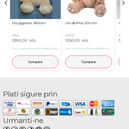
Urs gigantic 160cm↑
Urs de Plus 100 cm
Urs m
#966
#4940
#11
2990,00
1050,00
537,0
MDL
MDL
Pret in aplicatia OkFlora
2890,00 MDL
Pret in aplicatia OkFlora
999,00 MDL
Cumpara
Cumpara
Plati sigure prin
Urmariti-ne