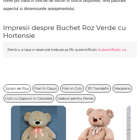
florile pot varia in functie de sezon si stocul disponibil, fiind pastrate 
aspectul si dimensiunile aranjamentului.
Impresii despre Buchet Roz Verde cu
Hortensie
Pentru a lasa o recenzie trebuie sa fiti autentificati
Autentificati-va
Jucarii de Plus
Flori în Cosuri
Flori in Cutii
101 Trandafiri
Macarons
Cutii cu Capsuni in Ciocolata
Cadouri pentru Femei