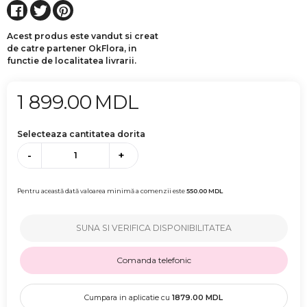
Acest produs este vandut si creat
de catre partener OkFlora, in
functie de localitatea livrarii.
1 899.00
MDL
Selecteaza cantitatea dorita
-
+
Pentru această dată valoarea minimă a comenzii este
550.00
MDL
SUNA SI VERIFICA DISPONIBILITATEA
Comanda telefonic
Cumpara in aplicatie cu
1879.00
MDL