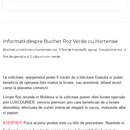
Informatii despre Buchet Roz Verde cu Hortensie
Buchetul contine o hortensie roz, 5 fire de trandafir spray, 5 eustome roz ,4
fire de genista si 2 viburnum verde.
La solicitare, aranjametul poate fi insotit de o felicitare Gratuita si puteti 
beneficia de optiunea foto martor la livrare, sau anonimat, bifand acest 
camp la plasarea comenzii.
Livram flori oriunde in Moldova si la solicitare putem oferi livrare speciala 
prin LUXCOURIER, serviciu premium prin care beneficiati de o livrare 
deosebita, efectuata de curieri imbracati elegant la sacou, manusele albe 
si papion.
ATENTIE!!!
 Poza acestui produs este cu titlu de prezentare. Nuantele si 