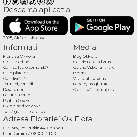
Descarca aplicatia
2025, OkFlora Moldova
Informatii
Media
Franciza OkFlora
Blog OkFlora
Contactaţi-ne
Galerie Foto la livrare
Cum sa faci o comandă?
Galerie Video la livrare
Cum plătesc?
Recenzii
Cum livrăm?
Vezi toate produsele
Termeni, condiţii
Logare/Înregistrare
Despre noi
Comandă Internațional
Locuri vacante
Politica Cookie
Livrare flori Moldova
Toată gama de produse
Adresa Florariei Ok Flora
OkFlora, Str. Puskin 44, Chisinau
Luni-Duminică 08:00 - 21:00