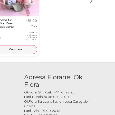
pozitie
459,00
Flori Crem
MDL
Cappucino
Pret in
aplicatia
3
OkFlora
449,00 MDL
Cumpara
Adresa Florariei Ok
Flora
OkFlora, Str. Puskin 44, Chisinau
Luni-Duminică 08:00 - 21:00
OkFlora Buiucani, Str. Ion Luca Caragiale 4,
Chisinau
Luni - Vineri 9:00-20:00