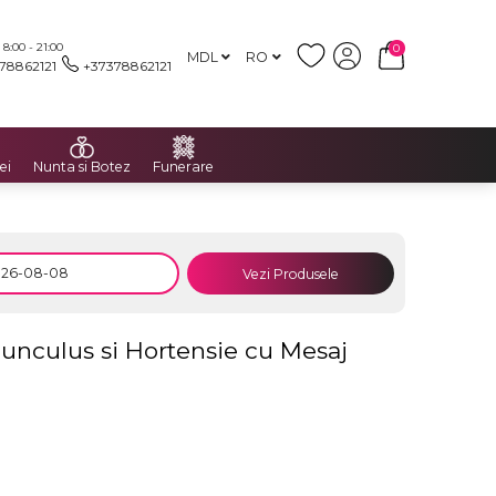
:00 - 21:00
0
MDL
RO
78862121
+37378862121
ei
Nunta si Botez
Funerare
Vezi Produsele
nunculus si Hortensie cu Mesaj