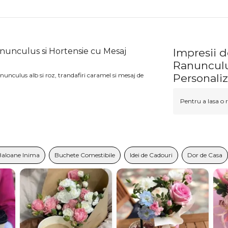
anunculus si Hortensie cu Mesaj
Impresii d
Ranunculu
nunculus alb si roz, trandafiri caramel si mesaj de
Personaliz
Pentru a lasa o r
Baloane Inima
Buchete Comestibile
Idei de Cadouri
Dor de Casa