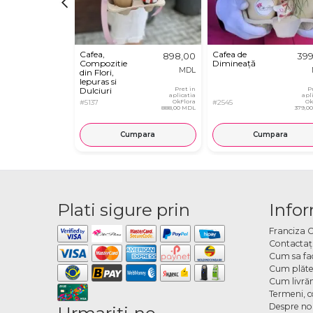
Cafea,
Cafea de
898,00
399
Compozitie
Dimineață
MDL
din Flori,
Iepuras si
Dulciuri
Pret in
P
aplicatia
apl
#5137
OkFlora
#2545
Ok
888,00 MDL
379,0
Cumpara
Cumpara
Plati sigure prin
Infor
Franciza 
Contactaţ
Cum sa fa
Cum plăte
Cum livră
Termeni, co
Despre no
Urmariti-ne