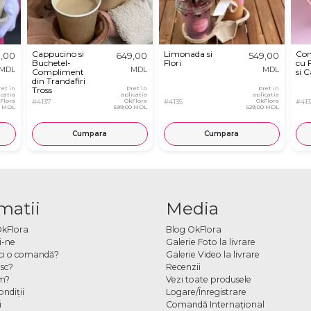
Cappucino si
Limonada si
Com
,00
649,00
549,00
Buchetel-
Flori
cu 
MDL
MDL
MDL
Compliment
si 
din Trandafiri
ret in
Tross
Pret in
Pret in
icatia
aplicatia
aplicatia
Flora
#4137
OkFlora
#4135
OkFlora
#413
0 MDL
599,00 MDL
529,00 MDL
Cumpara
Cumpara
matii
Media
OkFlora
Blog OkFlora
i-ne
Galerie Foto la livrare
ci o comandă?
Galerie Video la livrare
sc?
Recenzii
m?
Vezi toate produsele
ndiţii
Logare/Înregistrare
i
Comandă Internațional