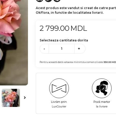
Acest produs este vandut si creat de catre par
OkFlora, in functie de localitatea livrarii.
2 799.00
MDL
Selecteaza cantitatea dorita
-
+
Pentru această dată valoarea minimă a comenzii este
550.00
MD
Livrăm prin
Poză martor
LuxCourier
la livrare