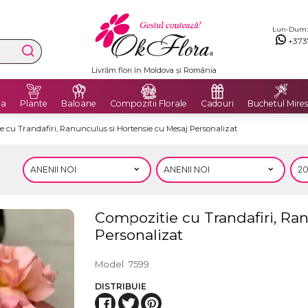
Lun-Dum: 8
+373
Livrăm flori în Moldova și România
ra
Plante
Baloane
Compozitii Florale
Cadouri
Buchetul Mires
 cu Trandafiri, Ranunculus si Hortensie cu Mesaj Personalizat
Compozitie cu Trandafiri, Ra
Personalizat
Model
7599
DISTRIBUIE