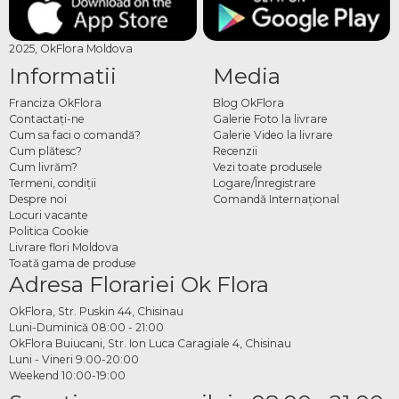
2025, OkFlora Moldova
Informatii
Media
Franciza OkFlora
Blog OkFlora
Contactaţi-ne
Galerie Foto la livrare
Cum sa faci o comandă?
Galerie Video la livrare
Cum plătesc?
Recenzii
Cum livrăm?
Vezi toate produsele
Termeni, condiţii
Logare/Înregistrare
Despre noi
Comandă Internațional
Locuri vacante
Politica Cookie
Livrare flori Moldova
Toată gama de produse
Adresa Florariei Ok Flora
OkFlora, Str. Puskin 44, Chisinau
Luni-Duminică 08:00 - 21:00
OkFlora Buiucani, Str. Ion Luca Caragiale 4, Chisinau
Luni - Vineri 9:00-20:00
Weekend 10:00-19:00