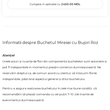
Cumpara in aplicatie cu
2450.00
MDL
Informatii despre Buchetul Miresei cu Bujori Roz
Atenție!
Unele soiuri și nuanțe de flori din componența buchetelor sunt sezoniere și
pot fi indisponibile în momentul plasării comenzii dumneavoastră. Ne
rezervăm dreptul ca, de comun acord cu clientul, să înlocuim florile
indisponibile, păstrând aspectul general și stilul buchetului.
Pentru a asigura realizarea buchetului în cele mai bune condiții, vă
recomandăm să plasați comanda cu cel puțin 7-10 zile înainte de
evenimentul dumneavoastră.