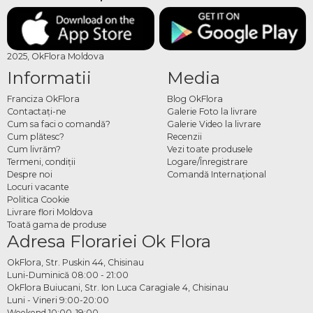
2025, OkFlora Moldova
Informatii
Media
Franciza OkFlora
Blog OkFlora
Contactaţi-ne
Galerie Foto la livrare
Cum sa faci o comandă?
Galerie Video la livrare
Cum plătesc?
Recenzii
Cum livrăm?
Vezi toate produsele
Termeni, condiţii
Logare/Înregistrare
Despre noi
Comandă Internațional
Locuri vacante
Politica Cookie
Livrare flori Moldova
Toată gama de produse
Adresa Florariei Ok Flora
OkFlora, Str. Puskin 44, Chisinau
Luni-Duminică 08:00 - 21:00
OkFlora Buiucani, Str. Ion Luca Caragiale 4, Chisinau
Luni - Vineri 9:00-20:00
Weekend 10:00-19:00