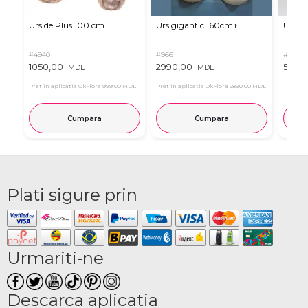
Urs de Plus 100 cm
Urs gigantic 160cm↑
Urs m
#4940
#966
#11
1050,00
2990,00
537,0
MDL
MDL
Pret in aplicatia OkFlora
999,00 MDL
Pret in aplicatia OkFlora
2890,00 MDL
Cumpara
Cumpara
Plati sigure prin
Urmariti-ne
Descarca aplicatia