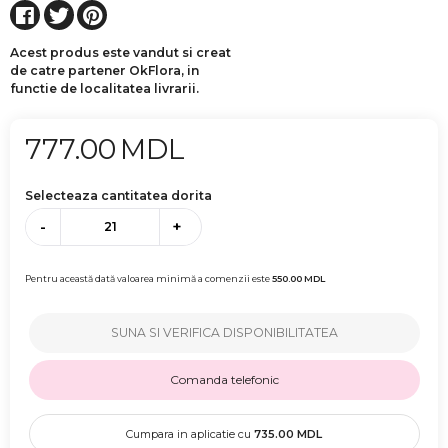
Acest produs este vandut si creat
de catre partener OkFlora, in
functie de localitatea livrarii.
777.00
MDL
Selecteaza cantitatea dorita
-
+
Pentru această dată valoarea minimă a comenzii este
550.00
MDL
SUNA SI VERIFICA DISPONIBILITATEA
Comanda telefonic
Cumpara in aplicatie cu
735.00
MDL