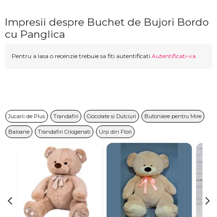
Impresii despre Buchet de Bujori Bordo
cu Panglica
Pentru a lasa o recenzie trebuie sa fiti autentificati
Autentificati-va
Jucarii de Plus
Trandafiri
Ciocolate si Dulciuri
Butoniere pentru Mire
Baloane
Trandafiri Criogenati
Urși din Flori