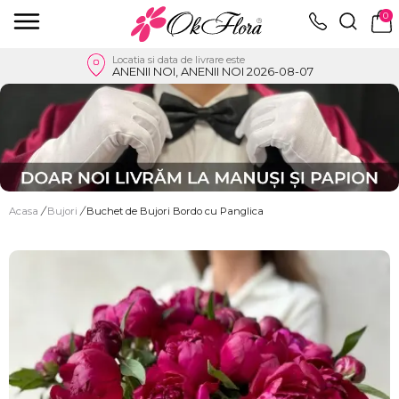
0
Locatia si data de livrare este
ANENII NOI, ANENII NOI 2026-08-07
Acasa
/
Bujori
/
Buchet de Bujori Bordo cu Panglica