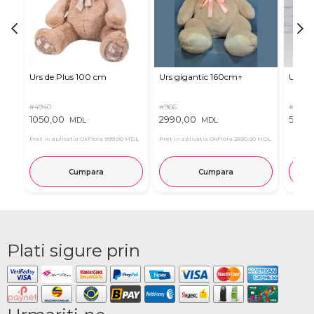
Urs de Plus 100 cm
Urs gigantic 160cm↑
Urs m
#4940
#966
#11
1050,00
2990,00
537,0
MDL
MDL
Pret in aplicatia OkFlora
999,00 MDL
Pret in aplicatia OkFlora
2890,00 MDL
Cumpara
Cumpara
Plati sigure prin