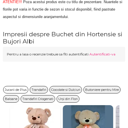
ATENTIE!!!
 Poza acestui produs este cu titlu de prezentare. Nuantele si 
florile pot varia in functie de sezon si stocul disponibil, fiind pastrate 
aspectul si dimensiunile aranjamentului.
Impresii despre Buchet din Hortensie si
Bujori Albi
Pentru a lasa o recenzie trebuie sa fiti autentificati
Autentificati-va
Jucarii de Plus
Trandafiri
Ciocolate si Dulciuri
Butoniere pentru Mire
Baloane
Trandafiri Criogenati
Urși din Flori