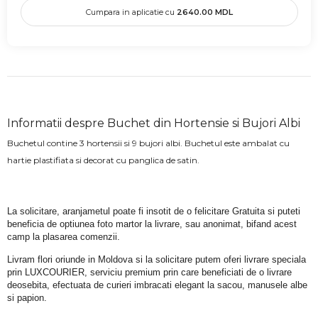
Cumpara in aplicatie cu
2640.00
MDL
Informatii despre Buchet din Hortensie si Bujori Albi
Buchetul contine 3 hortensii si 9 bujori albi. Buchetul este ambalat cu
hartie plastifiata si decorat cu panglica de satin.
La solicitare, aranjametul poate fi insotit de o felicitare Gratuita si puteti 
beneficia de optiunea foto martor la livrare, sau anonimat, bifand acest 
camp la plasarea comenzii.
Livram flori oriunde in Moldova si la solicitare putem oferi livrare speciala 
prin LUXCOURIER, serviciu premium prin care beneficiati de o livrare 
deosebita, efectuata de curieri imbracati elegant la sacou, manusele albe 
si papion.