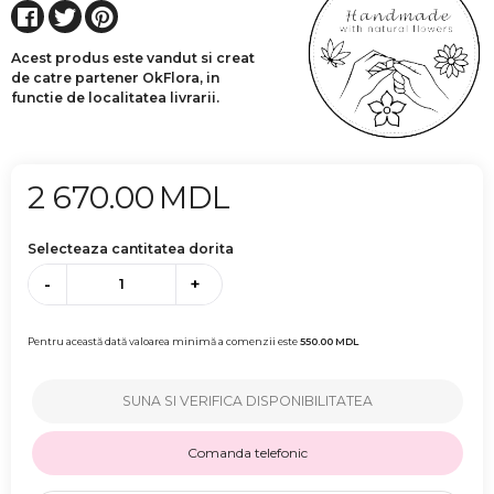
Acest produs este vandut si creat
de catre partener OkFlora, in
functie de localitatea livrarii.
2 670.00
MDL
Selecteaza cantitatea dorita
-
+
Pentru această dată valoarea minimă a comenzii este
550.00
MDL
SUNA SI VERIFICA DISPONIBILITATEA
Comanda telefonic