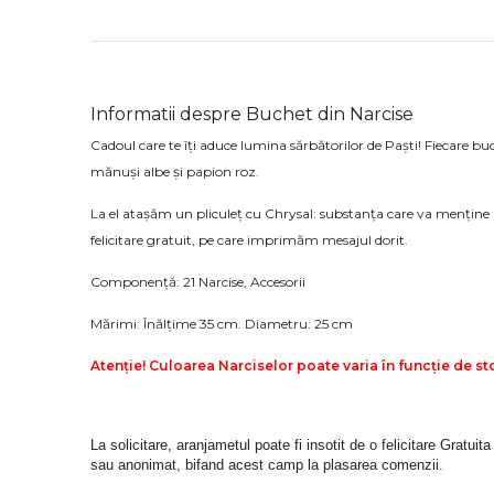
Informatii despre Buchet din Narcise
Cadoul care te îți aduce lumina sărbătorilor de Paști! Fiecare bu
mănuși albe și papion roz.
La el atașăm un pliculeț cu Chrysal: substanța care va menține 
felicitare gratuit, pe care imprimăm mesajul dorit.
Componență: 21 Narcise, Accesorii
Mărimi: Înălțime 35 cm. Diametru: 25 cm
Atenție! Culoarea Narciselor poate varia în funcție de st
La solicitare, aranjametul poate fi insotit de o felicitare Gratuita
sau anonimat, bifand acest camp la plasarea comenzii.