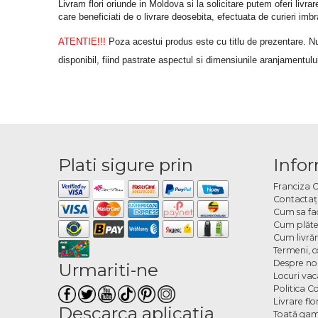
Livram flori oriunde in Moldova si la solicitare putem oferi liv
care beneficiati de o livrare deosebita, efectuata de curieri im
ATENTIE!!!
 Poza acestui produs este cu titlu de prezentare. Nuan
disponibil, fiind pastrate aspectul si dimensiunile aranjamentulu
Plati sigure prin
Infor
Franciza 
Contactaţ
Cum sa fa
Cum plăte
Cum livră
Termeni, co
Despre no
Urmariti-ne
Locuri va
Politica C
Livrare fl
Descarca aplicatia
Toată gam