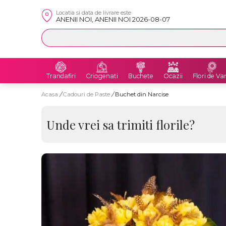
Locatia si data de livrare este
ANENII NOI, ANENII NOI 2026-08-07
Trandafiri
Criogenati
Buchete
Ocazii
Flori de Va
Acasa
/
Cadouri de Paste
/
Buchet din Narcise
Unde vrei sa trimiti florile?