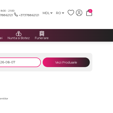
:00 - 21:00
0
MDL
RO
78862121
+37378862121
ei
Nunta si Botez
Funerare
Vezi Produsele
entilor