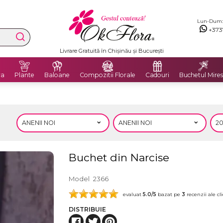
Lun-Dum: 8
+373
Livrare Gratuită în Chișinău și București
ra
Plante
Baloane
Compozitii Florale
Cadouri
Buchetul Mires
Buchet din Narcise
Model
2366
evaluat
5.0
/5
bazat pe
3
recenzii ale cli
DISTRIBUIE