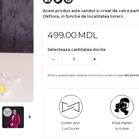
Acest produs este vandut si creat de catre par
OkFlora, in functie de localitatea livrarii.
499.00
MDL
Selecteaza cantitatea dorita
-
+
Pentru această dată valoarea minimă a comenzii este
550.00
MD
Livrăm prin
Poză martor
LuxCourier
la livrare