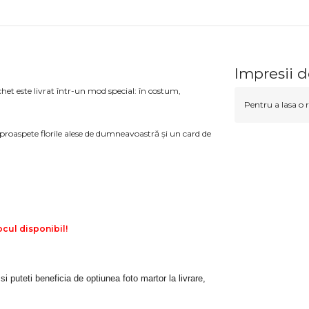
Impresii 
chet este livrat într-un mod special: în costum,
Pentru a lasa o r
proaspete florile alese de dumneavoastră și un card de
ocul disponibil!
 si puteti beneficia de optiunea foto martor la livrare, 