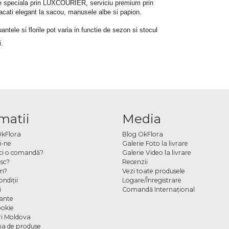
rare speciala prin LUXCOURIER, serviciu premium prin 
bracati elegant la sacou, manusele albe si papion.
tele si florile pot varia in functie de sezon si stocul 
i.
matii
Media
OkFlora
Blog OkFlora
i-ne
Galerie Foto la livrare
ci o comandă?
Galerie Video la livrare
sc?
Recenzii
m?
Vezi toate produsele
ndiţii
Logare/Înregistrare
i
Comandă Internațional
cante
ookie
ori Moldova
a de produse