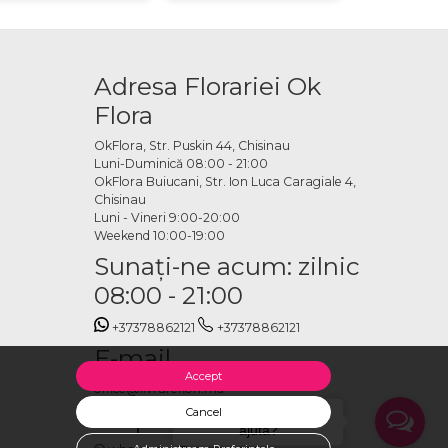
Adresa Florariei Ok
Flora
OkFlora, Str. Puskin 44, Chisinau
Luni-Duminică 08:00 - 21:00
OkFlora Buiucani, Str. Ion Luca Caragiale 4,
Chisinau
Luni - Vineri 9:00-20:00
Weekend 10:00-19:00
Sunaţi-ne acum: zilnic
08:00 - 21:00
+37378862121
+37378862121
E-mail
Accept
office@livrareflori.md
Ne puteți contacta:
Cancel
Salut, cu ce te putem
ajuta?