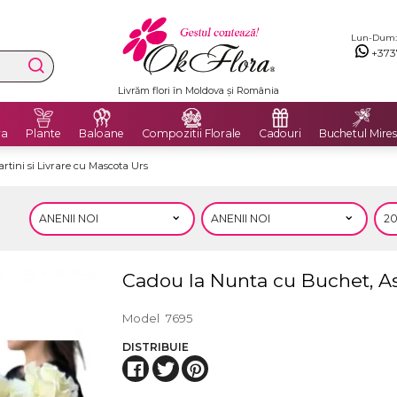
Lun-Dum: 8
+373
Livrăm flori în Moldova și România
ra
Plante
Baloane
Compozitii Florale
Cadouri
Buchetul Mires
rtini si Livrare cu Mascota Urs
Cadou la Nunta cu Buchet, Ast
Model
7695
DISTRIBUIE