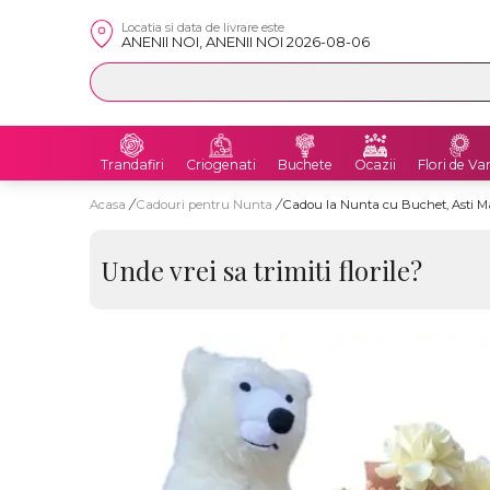
Locatia si data de livrare este
ANENII NOI, ANENII NOI 2026-08-06
Trandafiri
Criogenati
Buchete
Ocazii
Flori de Va
Acasa
/
Cadouri pentru Nunta
/
Cadou la Nunta cu Buchet, Asti Ma
Unde vrei sa trimiti florile?