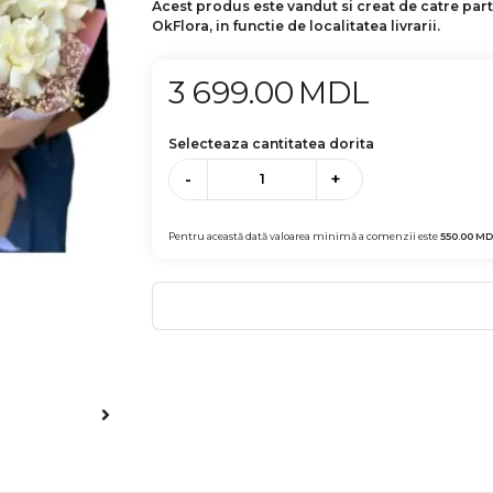
Acest produs este vandut si creat de catre par
OkFlora, in functie de localitatea livrarii.
3 699.00
MDL
Selecteaza cantitatea dorita
-
+
Pentru această dată valoarea minimă a comenzii este
550.00
MD