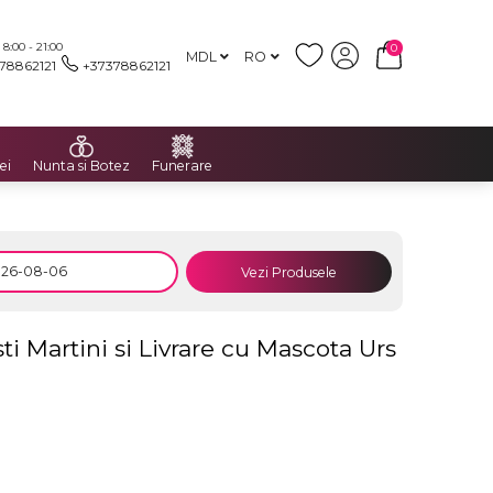
:00 - 21:00
0
MDL
RO
78862121
+37378862121
ei
Nunta si Botez
Funerare
Vezi Produsele
i Martini si Livrare cu Mascota Urs