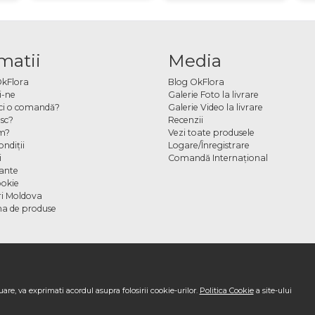
matii
Media
OkFlora
Blog OkFlora
i-ne
Galerie Foto la livrare
ci o comandă?
Galerie Video la livrare
sc?
Recenzii
m?
Vezi toate produsele
ndiţii
Logare/Înregistrare
i
Comandă Internațional
cante
ookie
ori Moldova
a de produse
are, va exprimati acordul asupra folosirii cookie-urilor.
Politica Cookie
a site-ului