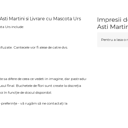
ti Martini si Livrare cu Mascota Urs
Impresii 
Asti Marti
ta Urs include:
Pentru a lasa o r
ifuzate. Cantecele vor fi alese de catre dvs.
e sa difere de ceea ce vedeti in imagine, dar pastradu-
 final. Buchetele de flori sunt create la discreția
noi în funcție de stocul disponibil.
 preferințe - vă rugăm să ne contactați la