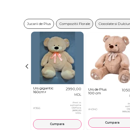
Jucarii de Plus
Compozitii Florale
Ciocolate si Dulciur
Urs gigantic
2990,00
Urs de Plus
105
160cm↑
100 cm
MDL
Pret in
P
aplicatia
apl
#966
OkFlora
#4940
Ok
2890,00
999,0
MDL
Cumpara
Cumpara