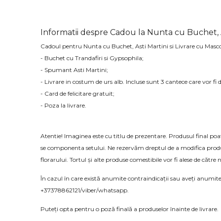
Informatii despre Cadou la Nunta cu Buchet, As
Cadoul pentru Nunta cu Buchet, Asti Martini si Livrare cu Masco
- Buchet cu Trandafiri si Gypsophila;
- Spumant Asti Martini;
- Livrare in costum de urs alb. Incluse sunt 3 cantece care vor fi d
- Card de felicitare gratuit;
- Poza la livrare.
Atentie! Imaginea este cu titlu de prezentare. Produsul final poat
se componenta setului. Ne rezervăm dreptul de a modifica produsul
florarului. Tortul și alte produse comestibile vor fi alese de către 
În cazul în care există anumite contraindicații sau aveți anumite
+37378862121/viber/whatsapp.
Puteți opta pentru o poză finală a produselor înainte de livrare.