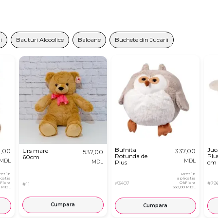
i
Bauturi Alcoolice
Baloane
Buchete din Jucarii
Bufnita
Juc
0,00
Urs mare
337,00
537,00
Rotunda de
Plu
60cm
MDL
MDL
MDL
Plus
cm
ret in
Pret in
icatia
aplicatia
Flora
#3407
OkFlora
#79
#11
0 MDL
330,00 MDL
Cumpara
Cumpara