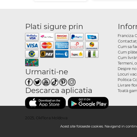
Plati sigure prin
Infor
Franciza 
Contactaţ
Cum sa fa
Cum plăte
Cum livră
Termeni, co
Despre no
Urmariti-ne
Locuri va
Politica C
Livrare fl
Descarca aplicatia
Toată gam
2025, OkFlora Moldova
Acest site foloseste cookies. Navigand in continu