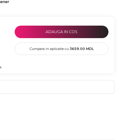
tener
ADAUGA IN COS
Cumpara in aplicatie cu
3659.00
MDL
L