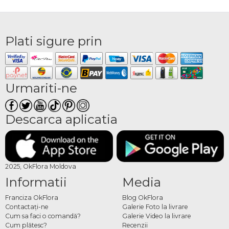
Plati sigure prin
Urmariti-ne
Descarca aplicatia
2025, OkFlora Moldova
Informatii
Media
Franciza OkFlora
Blog OkFlora
Contactaţi-ne
Galerie Foto la livrare
Cum sa faci o comandă?
Galerie Video la livrare
Cum plătesc?
Recenzii