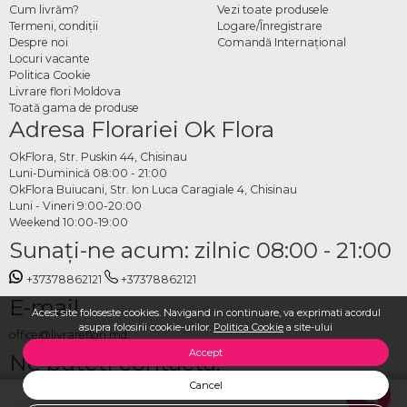
Cum livrăm?
Vezi toate produsele
Termeni, condiţii
Logare/Înregistrare
Despre noi
Comandă Internațional
Locuri vacante
Politica Cookie
Livrare flori Moldova
Toată gama de produse
Adresa Florariei Ok Flora
OkFlora, Str. Puskin 44, Chisinau
Luni-Duminică 08:00 - 21:00
OkFlora Buiucani, Str. Ion Luca Caragiale 4, Chisinau
Luni - Vineri 9:00-20:00
Weekend 10:00-19:00
Sunaţi-ne acum: zilnic 08:00 - 21:00
+37378862121
+37378862121
E-mail
Acest site foloseste cookies. Navigand in continuare, va exprimati acordul
asupra folosirii cookie-urilor.
Politica Cookie
a site-ului
office@livrareflori.md
Accept
Ne puteți contacta:
Cancel
whatsapp
,
messenger