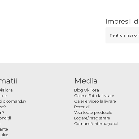
Impresii 
Pentru a lasa o r
matii
Media
OkFlora
Blog OkFlora
i-ne
Galerie Foto la livrare
ci o comandă?
Galerie Video la livrare
sc?
Recenzii
m?
Vezi toate produsele
ndiţii
Logare/Înregistrare
i
Comandă Internațional
cante
ookie