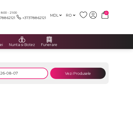
:00 - 21:00
0
MDL
RO
78862121
+37378862121
ei
Nunta si Botez
Funerare
Vezi Produsele