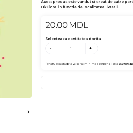
Acest produs este vandut si creat de catre par
OkFlora, in functie de localitatea livrarii.
20.00
MDL
Selecteaza cantitatea dorita
-
+
Pentru această dată valoarea minimă a comenzii este
550.00
MD