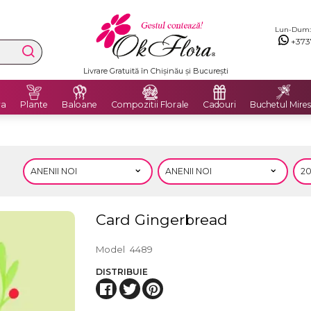
Lun-Dum: 8
+373
Livrare Gratuită în Chișinău și București
ra
Plante
Baloane
Compozitii Florale
Cadouri
Buchetul Mires
Card Gingerbread
Model
4489
DISTRIBUIE