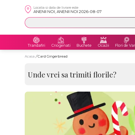
Locatia si data de livrare este
ANENII NOI, ANENII NOI 2026-08-07
Trandafiri
Criogenati
Buchete
Ocazii
Flori de Va
Acasa
/
Card Gingerbread
Unde vrei sa trimiti florile?