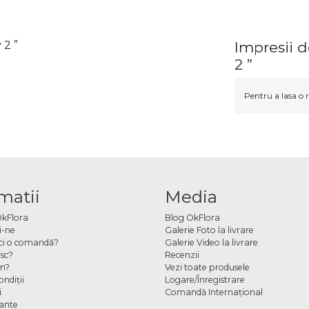
 2 ”
Impresii 
2 ”
Pentru a lasa o r
matii
Media
OkFlora
Blog OkFlora
i-ne
Galerie Foto la livrare
ci o comandă?
Galerie Video la livrare
sc?
Recenzii
m?
Vezi toate produsele
ndiţii
Logare/Înregistrare
i
Comandă Internațional
cante