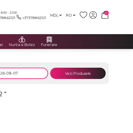
:00 - 21:00
0
MDL
RO
78862121
+37378862121
ei
Nunta si Botez
Funerare
Vezi Produsele
2 ”