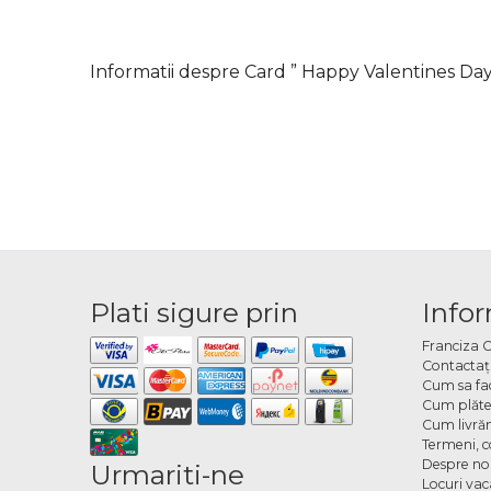
Informatii despre Card ” Happy Valentines Day
Plati sigure prin
Infor
Franciza 
Contactaţ
Cum sa fa
Cum plăte
Cum livră
Termeni, co
Despre no
Urmariti-ne
Locuri va