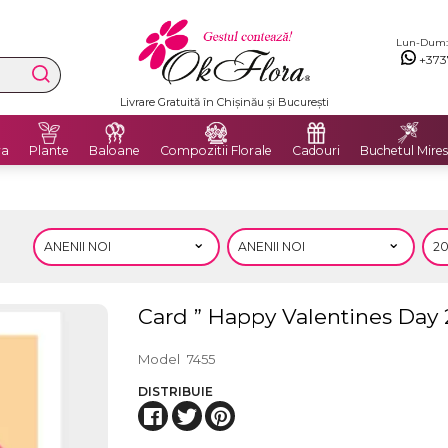
Lun-Dum: 8
+373
Livrare Gratuită în Chișinău și București
ra
Plante
Baloane
Compozitii Florale
Cadouri
Buchetul Mires
Card ” Happy Valentines Day 
Model
7455
DISTRIBUIE