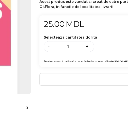
Acest produs este vandut si creat de catre par
OkFlora, in functie de localitatea livrarii.
25.00
MDL
Selecteaza cantitatea dorita
-
+
Pentru această dată valoarea minimă a comenzii este
550.00
MD