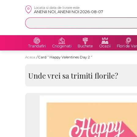
Locatia si data de livrare este
ANENII NOI, ANENII NOI 2026-08-07
Trandafiri
Criogenati
Buchete
Ocazii
Flori de Va
Acasa
/
Card ” Happy Valentines Day 2 ”
Unde vrei sa trimiti florile?