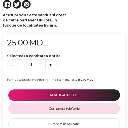
Acest produs este vandut si creat
de catre partener OkFlora, in
functie de localitatea livrarii.
25.00
MDL
Selecteaza cantitatea dorita
-
+
Pentru această dată valoarea minimă a comenzii este
550.00
MDL
ADAUGA IN COS
Comanda telefonic
Cumpara in aplicatie