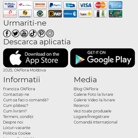
Urmariti-ne
Descarca aplicatia
2025, OkFlora Moldova
Informatii
Media
Franciza OkFlora
Blog OkFlora
Contactaţi-ne
Galerie Foto la livrare
Cum sa faci o comandă?
Galerie Video la livrare
Cum plătesc?
Recenzii
Cum livrăm?
Vezi toate produsele
Termeni, condiţii
Logare/Înregistrare
Despre noi
Comandă Internațional
Locuri vacante
Politica Cookie