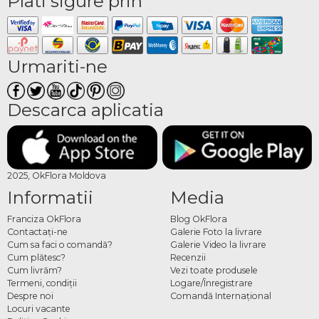
Plati sigure prin
Urmariti-ne
Descarca aplicatia
2025, OkFlora Moldova
Informatii
Media
Franciza OkFlora
Blog OkFlora
Contactaţi-ne
Galerie Foto la livrare
Cum sa faci o comandă?
Galerie Video la livrare
Cum plătesc?
Recenzii
Cum livrăm?
Vezi toate produsele
Termeni, condiţii
Logare/Înregistrare
Despre noi
Comandă Internațional
Locuri vacante