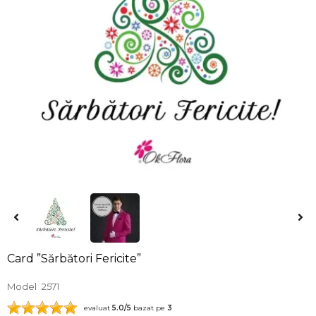
Card ”Sărbători Fericite”
Model
2571
evaluat
5.0
/5
bazat pe
3