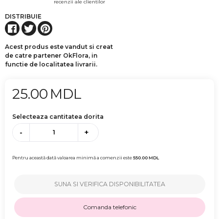
recenzii ale clientilor
DISTRIBUIE
Acest produs este vandut si creat
de catre partener OkFlora, in
functie de localitatea livrarii.
25.00
MDL
Selecteaza cantitatea dorita
-
+
Pentru această dată valoarea minimă a comenzii este
550.00
MDL
SUNA SI VERIFICA DISPONIBILITATEA
Comanda telefonic