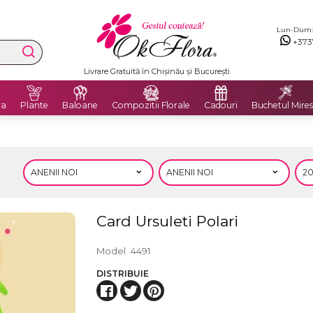
Lun-Dum: 8
+373
Livrare Gratuită în Chișinău și București
ra
Plante
Baloane
Compozitii Florale
Cadouri
Buchetul Mires
Card Ursuleti Polari
Model
4491
DISTRIBUIE