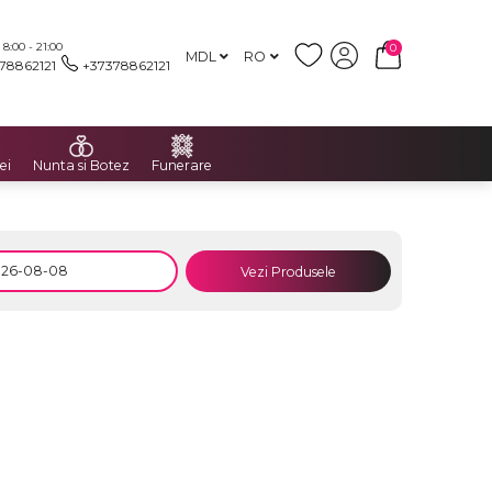
:00 - 21:00
0
MDL
RO
78862121
+37378862121
ei
Nunta si Botez
Funerare
Vezi Produsele