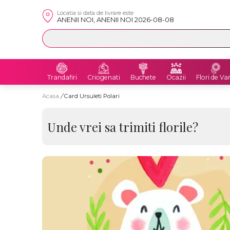
Locatia si data de livrare este
ANENII NOI, ANENII NOI 2026-08-08
Trandafiri
Criogenati
Buchete
Ocazii
Flori de Va
Acasa
/
Card Ursuleti Polari
Unde vrei sa trimiti florile?