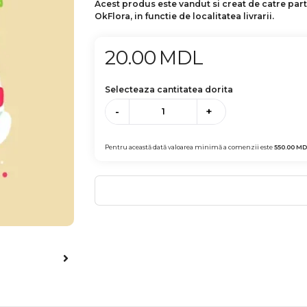
Acest produs este vandut si creat de catre par
OkFlora, in functie de localitatea livrarii.
20.00
MDL
Selecteaza cantitatea dorita
-
+
Pentru această dată valoarea minimă a comenzii este
550.00
MD