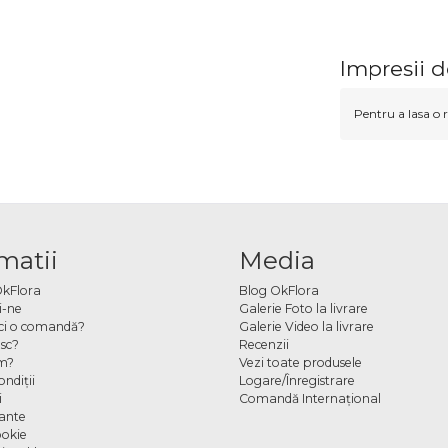
Impresii d
Pentru a lasa o r
matii
Media
OkFlora
Blog OkFlora
i-ne
Galerie Foto la livrare
ci o comandă?
Galerie Video la livrare
sc?
Recenzii
m?
Vezi toate produsele
ndiţii
Logare/Înregistrare
i
Comandă Internațional
cante
ookie