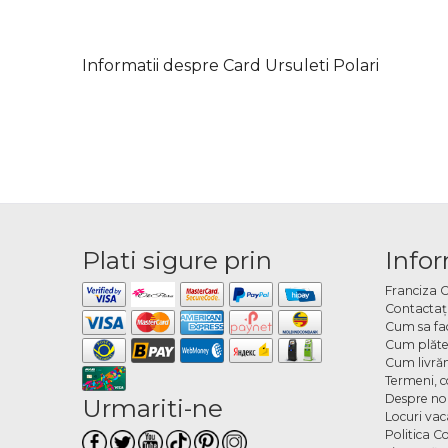
Informatii despre Card Ursuleti Polari
Plati sigure prin
Infor
Franciza 
Contactaţ
Cum sa fa
Cum plăte
Cum livră
Termeni, co
Despre no
Urmariti-ne
Locuri va
Politica C