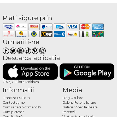
Plati sigure prin
Urmariti-ne
Descarca aplicatia
2025, OkFlora Moldova
Informatii
Media
Franciza OkFlora
Blog OkFlora
Contactaţi-ne
Galerie Foto la livrare
Cum sa faci o comandă?
Galerie Video la livrare
Cum plătesc?
Recenzii
Cum livrăm?
Vezi toate produsele