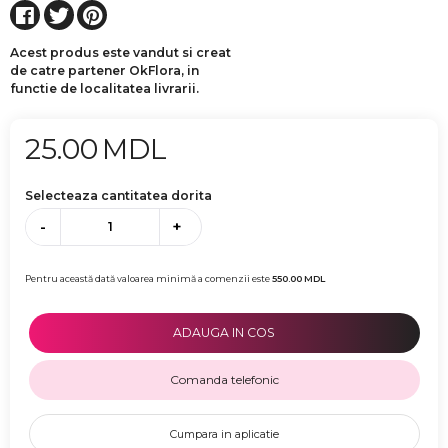
Acest produs este vandut si creat
de catre partener OkFlora, in
functie de localitatea livrarii.
25.00
MDL
Selecteaza cantitatea dorita
-
+
Pentru această dată valoarea minimă a comenzii este
550.00
MDL
ADAUGA IN COS
Comanda telefonic
Cumpara in aplicatie