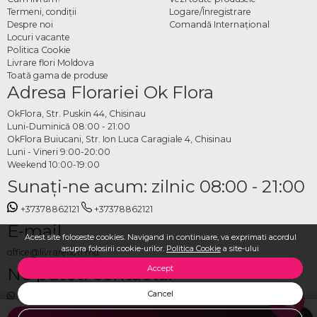
Termeni, condiţii
Logare/Înregistrare
Despre noi
Comandă Internațional
Locuri vacante
Politica Cookie
Livrare flori Moldova
Toată gama de produse
Adresa Florariei Ok Flora
OkFlora, Str. Puskin 44, Chisinau
Luni-Duminică 08:00 - 21:00
OkFlora Buiucani, Str. Ion Luca Caragiale 4, Chisinau
Luni - Vineri 9:00-20:00
Weekend 10:00-19:00
Sunaţi-ne acum: zilnic 08:00 - 21:00
+37378862121
+37378862121
E-mail
Acest site foloseste cookies. Navigand in continuare, va exprimati acordul
asupra folosirii cookie-urilor.
Politica Cookie
a site-ului
office@livrareflori.md
Accept
Ne puteți contacta:
Cancel
whatsapp
,
messenger