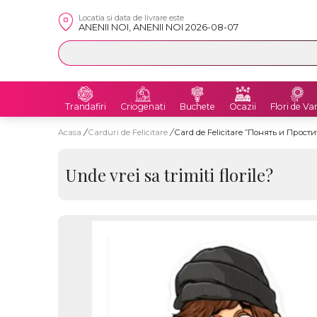
Locatia si data de livrare este
ANENII NOI, ANENII NOI 2026-08-07
Trandafiri
Criogenati
Buchete
Ocazii
Flori de Va
Acasa
/
Carduri de Felicitare
/
Card de Felicitare ”Понять и Прости
Unde vrei sa trimiti florile?