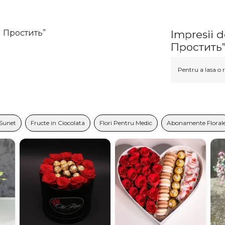
 и Простить”
Impresii d
Простить
Pentru a lasa o r
 Sunet
Fructe in Ciocolata
Flori Pentru Medic
Abonamente Floral