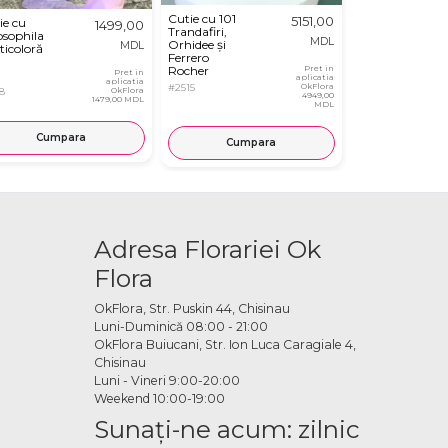
Cutie cu 101
5151,00
ie cu
Coș cu 75
1499,00
Trandafiri,
sophila
Trandafiri
MDL
Orhidee și
MDL
ticoloră
Ferrero
Rocher
Pret in
Pret in
aplicatia
aplicatia
#2515
OkFlora
8
OkFlora
#2744
4949,00
1479,00 MDL
MDL
Cumpara
Cump
Cumpara
Adresa Florariei Ok
Flora
OkFlora, Str. Puskin 44, Chisinau
Luni-Duminică 08:00 - 21:00
OkFlora Buiucani, Str. Ion Luca Caragiale 4,
Chisinau
Luni - Vineri 9:00-20:00
Weekend 10:00-19:00
Sunaţi-ne acum: zilnic