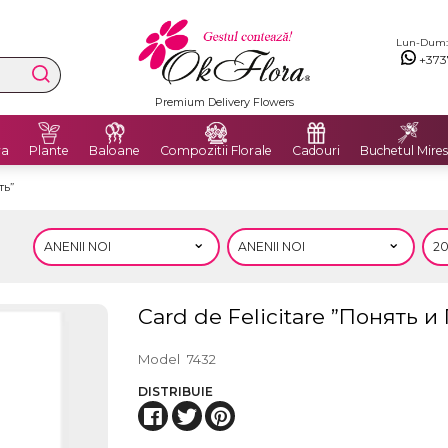
Lun-Dum: 8
+373
Premium Delivery Flowers
ra
Plante
Baloane
Compozitii Florale
Cadouri
Buchetul Mires
ть”
Card de Felicitare ”Понять и
Model
7432
DISTRIBUIE