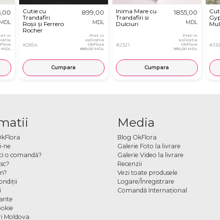
Cutie cu
Inima Mare cu
Cut
5,00
899,00
1855,00
Trandafiri
Trandafiri si
Gyp
MDL
MDL
MDL
Roșii și Ferrero
Dulciuri
Mul
Rocher
ret in
Pret in
Pret in
icatia
aplicatia
aplicatia
Flora
#2854
OkFlora
#2321
OkFlora
#315
0 MDL
889,00 MDL
1815,00 MDL
Cumpara
Cumpara
matii
Media
OkFlora
Blog OkFlora
i-ne
Galerie Foto la livrare
ci o comandă?
Galerie Video la livrare
sc?
Recenzii
m?
Vezi toate produsele
ndiţii
Logare/Înregistrare
i
Comandă Internațional
cante
ookie
ori Moldova