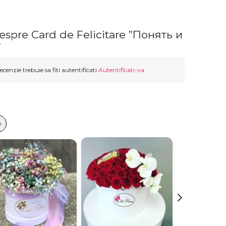
espre Card de Felicitare ”Понять и
”
ecenzie trebuie sa fiti autentificati
Autentificati-va
e