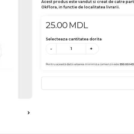
Acest produs este vandut si creat de catre par
OkFlora, in functie de localitatea livrarii.
25.00
MDL
Selecteaza cantitatea dorita
-
+
Pentru această dată valoarea minimă a comenzii este
550.00
MD