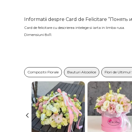
Informatii despre Card de Felicitare ”Понять
Card de felicitare cu descrierea intelege si iarta in limba rusa.
Dimensiuni 8x11.
Compozitii Florale
Bauturi Alcoolice
Flori de Ultimul