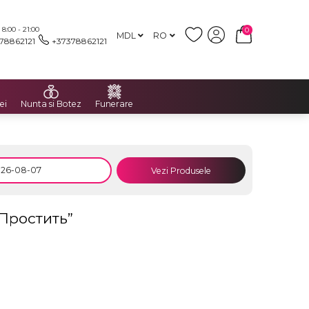
:00 - 21:00
0
MDL
RO
78862121
+37378862121
ei
Nunta si Botez
Funerare
Vezi Produsele
 Простить”