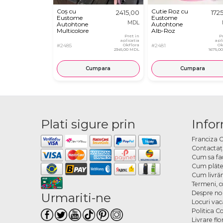
Coș cu
Cutie Roz cu
2415,00
172
Eustome
Eustome
MDL
Autohtone
Autohtone
Multicolore
Alb-Roz
Pret in
P
aplicatia
apl
#2485
OkFlora
#2481
Ok
2345,00 MDL
1675,0
Cumpara
Cumpara
Plati sigure prin
Infor
Franciza 
Contactaţ
Cum sa fa
Cum plăte
Cum livră
Termeni, co
Despre no
Urmariti-ne
Locuri va
Politica C
Livrare fl