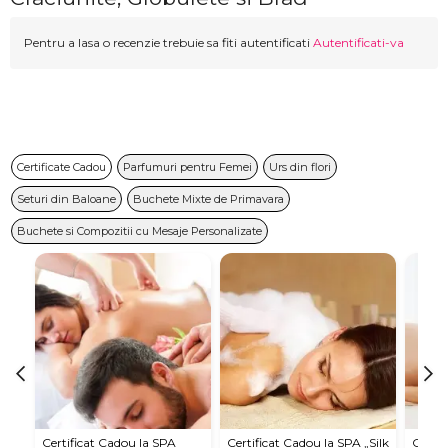
Pentru a lasa o recenzie trebuie sa fiti autentificati
Autentificati-va
Certificate Cadou
Parfumuri pentru Femei
Urs din flori
Seturi din Baloane
Buchete Mixte de Primavara
Buchete si Compozitii cu Mesaje Personalizate
Certificat Cadou la SPA
Certificat Cadou la SPA „Silk
Certif