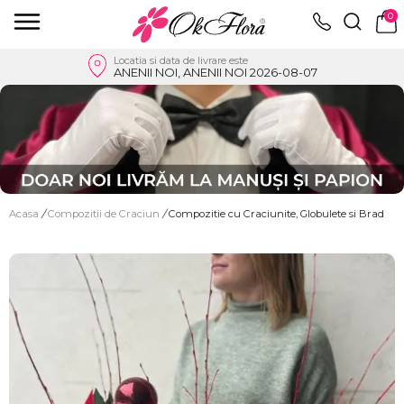
0
Locatia si data de livrare este
ANENII NOI, ANENII NOI 2026-08-07
Acasa
/
Compozitii de Craciun
/
Compozitie cu Craciunite, Globulete si Brad