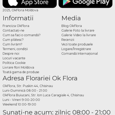
2025, OkFlora Moldova
Informatii
Media
Franciza OkFlora
Blog OkFlora
Contactaţi-ne
Galerie Foto la livrare
Cum sa faci o comandă?
Galerie Video la livrare
Cum plătesc?
Recenzii
Cum livrăm?
Vezi toate produsele
Termeni, condiţii
Logare/Înregistrare
Despre noi
Comandă Internațional
Locuri vacante
Politica Cookie
Livrare flori Moldova
Toată gama de produse
Adresa Florariei Ok Flora
OkFlora, Str. Puskin 44, Chisinau
Luni-Duminică 08:00 - 21:00
OkFlora Buiucani, Str. Ion Luca Caragiale 4, Chisinau
Luni - Vineri 9:00-20:00
Weekend 10:00-19:00
Sunaţi-ne acum: zilnic 08:00 - 21:00