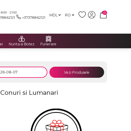
:00 - 21:00
0
MDL
RO
78862121
+37378862121
ei
Nunta si Botez
Funerare
Vezi Produsele
 Conuri si Lumanari