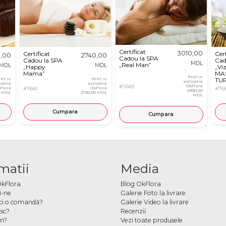
Certificat
3010,00
Certificat
Cert
0,00
2740,00
Cadou la SPA
Cadou la SPA
Cad
MDL
„Real Man”
MDL
MDL
„Happy
„Vi
Mama”
MA
Pret in
ret in
Pret in
TU
aplicatia
icatia
aplicatia
SPU
#7683
OkFlora
Flora
#7681
OkFlora
#76
2990,00
PEE
0 MDL
2720,00 MDL
MDL
MĂ
KES
Cumpara
Cumpara
matii
Media
OkFlora
Blog OkFlora
i-ne
Galerie Foto la livrare
ci o comandă?
Galerie Video la livrare
sc?
Recenzii
m?
Vezi toate produsele