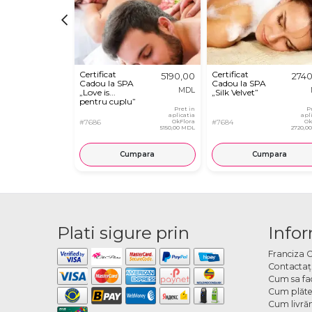
Certificat
Certificat
5190,00
274
Cadou la SPA
Cadou la SPA
MDL
„Love is...
„Silk Velvet”
pentru cuplu”
Pret in
P
aplicatia
apl
#7686
OkFlora
#7684
Ok
5150,00 MDL
2720,0
Cumpara
Cumpara
Plati sigure prin
Infor
Franciza 
Contactaţ
Cum sa fa
Cum plăte
Cum livră