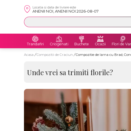
Locatia si data de livrare este
ANENII NOI, ANENII NOI 2026-08-07
Trandafiri
Criogenati
Buchete
Ocazii
Flori de Va
Acasa
/
Compozitii de Craciun
/
Compozitie de Iarna cu Brad, Con
Unde vrei sa trimiti florile?