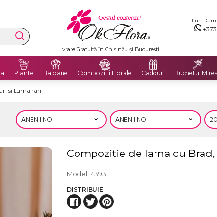
Lun-Dum: 8
+373
Livrare Gratuită în Chișinău și București
ra
Plante
Baloane
Compozitii Florale
Cadouri
Buchetul Mires
uri si Lumanari
Compozitie de Iarna cu Brad,
Model
4393
DISTRIBUIE