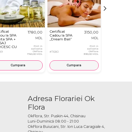
ificat
Certificat
Certificat
1780,00
3150,00
ou la SPA
Cadou la SPA
Cadou la SPA
MDL
MDL
zita SPA +
„Dream Bali”
„Ocean
SAJ
Breeze”
RCESC CU
Pret in
Pret in
aplicatia
aplicatia
MĂ ȘI
89
OkFlora
#7680
OkFlora
#7685
LING CU
1760,00 MDL
3130,00 MDL
NUȘA
E”
Cumpara
Cumpara
Cump
Adresa Florariei Ok
Flora
OkFlora, Str. Puskin 44, Chisinau
Luni-Duminică 08:00 - 21:00
OkFlora Buiucani, Str. Ion Luca Caragiale 4,
Chisinau