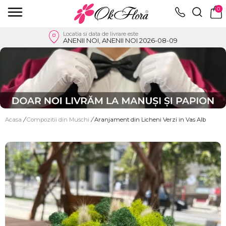
0
Locatia si data de livrare este
ANENII NOI, ANENII NOI 2026-08-09
Acasa
/
Compozitii din Muschi
/
Aranjament din Licheni Verzi in Vas Alb