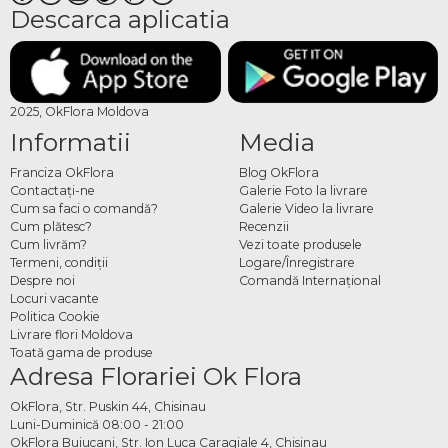
Descarca aplicatia
2025, OkFlora Moldova
Informatii
Media
Franciza OkFlora
Blog OkFlora
Contactaţi-ne
Galerie Foto la livrare
Cum sa faci o comandă?
Galerie Video la livrare
Cum plătesc?
Recenzii
Cum livrăm?
Vezi toate produsele
Termeni, condiţii
Logare/Înregistrare
Despre noi
Comandă Internațional
Locuri vacante
Politica Cookie
Livrare flori Moldova
Toată gama de produse
Adresa Florariei Ok Flora
OkFlora, Str. Puskin 44, Chisinau
Luni-Duminică 08:00 - 21:00
OkFlora Buiucani, Str. Ion Luca Caragiale 4, Chisinau