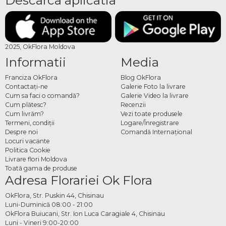
2025, OkFlora Moldova
Informatii
Media
Franciza OkFlora
Blog OkFlora
Contactaţi-ne
Galerie Foto la livrare
Cum sa faci o comandă?
Galerie Video la livrare
Cum plătesc?
Recenzii
Cum livrăm?
Vezi toate produsele
Termeni, condiţii
Logare/Înregistrare
Despre noi
Comandă Internațional
Locuri vacante
Politica Cookie
Livrare flori Moldova
Toată gama de produse
Adresa Florariei Ok Flora
OkFlora, Str. Puskin 44, Chisinau
Luni-Duminică 08:00 - 21:00
OkFlora Buiucani, Str. Ion Luca Caragiale 4, Chisinau
Luni - Vineri 9:00-20:00