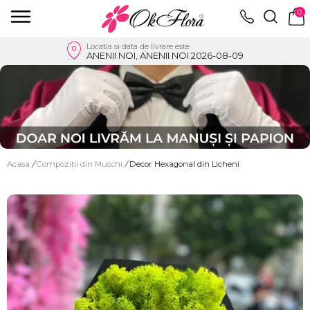
0
Locatia si data de livrare este
ANENII NOI, ANENII NOI 2026-08-09
Acasa
/
Compozitii din Muschi
/
Decor Hexagonal din Licheni