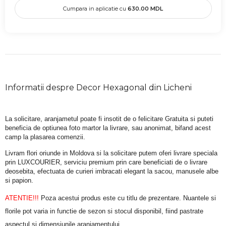
Cumpara in aplicatie cu
630.00
MDL
Informatii despre Decor Hexagonal din Licheni
La solicitare, aranjametul poate fi insotit de o felicitare Gratuita si puteti 
beneficia de optiunea foto martor la livrare, sau anonimat, bifand acest 
camp la plasarea comenzii.
Livram flori oriunde in Moldova si la solicitare putem oferi livrare speciala 
prin LUXCOURIER, serviciu premium prin care beneficiati de o livrare 
deosebita, efectuata de curieri imbracati elegant la sacou, manusele albe 
si papion.
ATENTIE!!!
 Poza acestui produs este cu titlu de prezentare. Nuantele si 
florile pot varia in functie de sezon si stocul disponibil, fiind pastrate 
aspectul si dimensiunile aranjamentului.