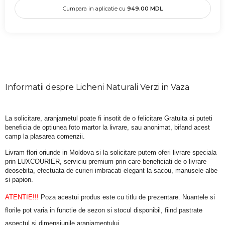
Cumpara in aplicatie cu
949.00
MDL
Informatii despre Licheni Naturali Verzi in Vaza
La solicitare, aranjametul poate fi insotit de o felicitare Gratuita si puteti 
beneficia de optiunea foto martor la livrare, sau anonimat, bifand acest 
camp la plasarea comenzii.
Livram flori oriunde in Moldova si la solicitare putem oferi livrare speciala 
prin LUXCOURIER, serviciu premium prin care beneficiati de o livrare 
deosebita, efectuata de curieri imbracati elegant la sacou, manusele albe 
si papion.
ATENTIE!!!
 Poza acestui produs este cu titlu de prezentare. Nuantele si 
florile pot varia in functie de sezon si stocul disponibil, fiind pastrate 
aspectul si dimensiunile aranjamentului.