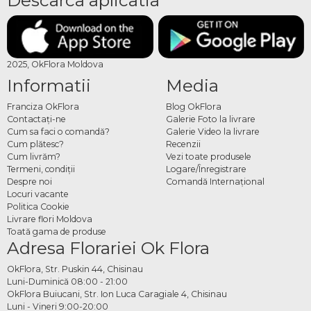
2025, OkFlora Moldova
Informatii
Media
Franciza OkFlora
Blog OkFlora
Contactaţi-ne
Galerie Foto la livrare
Cum sa faci o comandă?
Galerie Video la livrare
Cum plătesc?
Recenzii
Cum livrăm?
Vezi toate produsele
Termeni, condiţii
Logare/Înregistrare
Despre noi
Comandă Internațional
Locuri vacante
Politica Cookie
Livrare flori Moldova
Toată gama de produse
Adresa Florariei Ok Flora
OkFlora, Str. Puskin 44, Chisinau
Luni-Duminică 08:00 - 21:00
OkFlora Buiucani, Str. Ion Luca Caragiale 4, Chisinau
Luni - Vineri 9:00-20:00