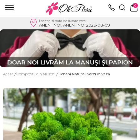
0
Locatia si data de livrare este
ANENII NOI, ANENII NOI 2026-08-09
Acasa
/
Compozitii din Muschi
/
Licheni Naturali Verzi in Vaza