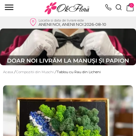
0
Locatia si data de livrare este
ANENII NOI, ANENII NOI 2026-08-10
Acasa
/
Compozitii din Muschi
/
Tablou cu Rau din Licheni