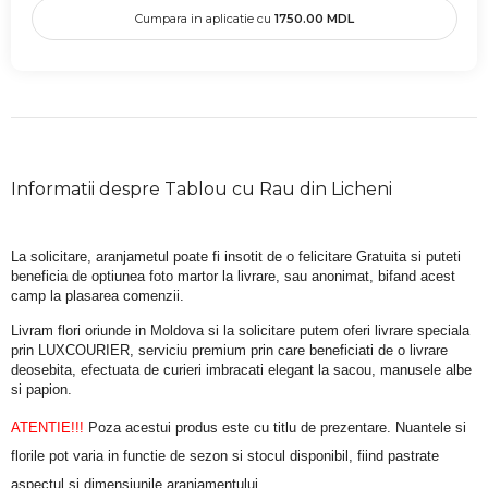
Cumpara in aplicatie cu
1750.00
MDL
Informatii despre Tablou cu Rau din Licheni
La solicitare, aranjametul poate fi insotit de o felicitare Gratuita si puteti 
beneficia de optiunea foto martor la livrare, sau anonimat, bifand acest 
camp la plasarea comenzii.
Livram flori oriunde in Moldova si la solicitare putem oferi livrare speciala 
prin LUXCOURIER, serviciu premium prin care beneficiati de o livrare 
deosebita, efectuata de curieri imbracati elegant la sacou, manusele albe 
si papion.
ATENTIE!!!
 Poza acestui produs este cu titlu de prezentare. Nuantele si 
florile pot varia in functie de sezon si stocul disponibil, fiind pastrate 
aspectul si dimensiunile aranjamentului.