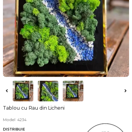
Tablou cu Rau din Licheni
Model
4234
DISTRIBUIE