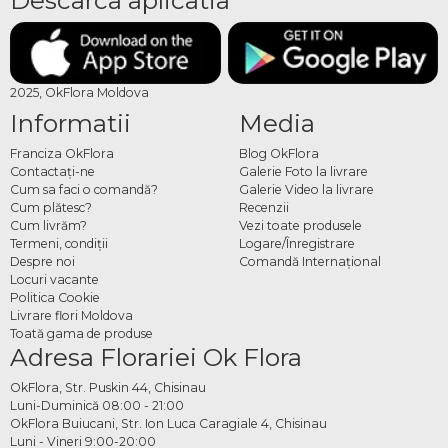
2025, OkFlora Moldova
Informatii
Media
Franciza OkFlora
Blog OkFlora
Contactaţi-ne
Galerie Foto la livrare
Cum sa faci o comandă?
Galerie Video la livrare
Cum plătesc?
Recenzii
Cum livrăm?
Vezi toate produsele
Termeni, condiţii
Logare/Înregistrare
Despre noi
Comandă Internațional
Locuri vacante
Politica Cookie
Livrare flori Moldova
Toată gama de produse
Adresa Florariei Ok Flora
OkFlora, Str. Puskin 44, Chisinau
Luni-Duminică 08:00 - 21:00
OkFlora Buiucani, Str. Ion Luca Caragiale 4, Chisinau
Luni - Vineri 9:00-20:00