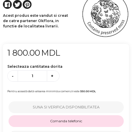
Acest produs este vandut si creat
de catre partener OkFlora, in
functie de localitatea livrarii.
1 800.00
MDL
Selecteaza cantitatea dorita
-
+
Pentru această dată valoarea minimă a comenzii este
550.00
MDL
SUNA SI VERIFICA DISPONIBILITATEA
Comanda telefonic