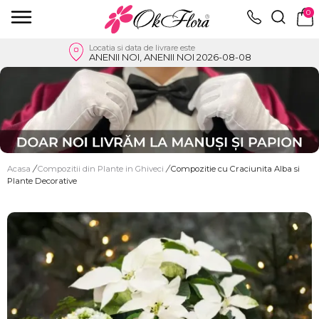
0
Locatia si data de livrare este
ANENII NOI, ANENII NOI 2026-08-08
Acasa
/
Compozitii din Plante in Ghiveci
/
Compozitie cu Craciunita Alba si
Plante Decorative