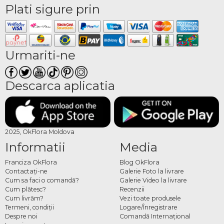
Plati sigure prin
Urmariti-ne
Descarca aplicatia
2025, OkFlora Moldova
Informatii
Media
Franciza OkFlora
Blog OkFlora
Contactaţi-ne
Galerie Foto la livrare
Cum sa faci o comandă?
Galerie Video la livrare
Cum plătesc?
Recenzii
Cum livrăm?
Vezi toate produsele
Termeni, condiţii
Logare/Înregistrare
Despre noi
Comandă Internațional