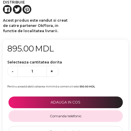
DISTRIBUIE
Acest produs este vandut si creat
de catre partener OkFlora, in
functie de localitatea livrarii.
895.00
MDL
Selecteaza cantitatea dorita
-
+
Pentru această dată valoarea minimă a comenzii este
550.00
MDL
ADAUGA IN COS
Comanda telefonic