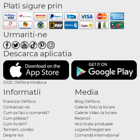
Plati sigure prin
Urmariti-ne
Descarca aplicatia
2025, OkFlora Moldova
Informatii
Media
Franciza OkFlora
Blog OkFlora
Contactaţi-ne
Galerie Foto la livrare
Cum sa faci o comandă?
Galerie Video la livrare
Cum plătesc?
Recenzii
Cum livrăm?
Vezi toate produsele
Termeni, condiţii
Logare/Înregistrare
Despre noi
Comandă Internațional