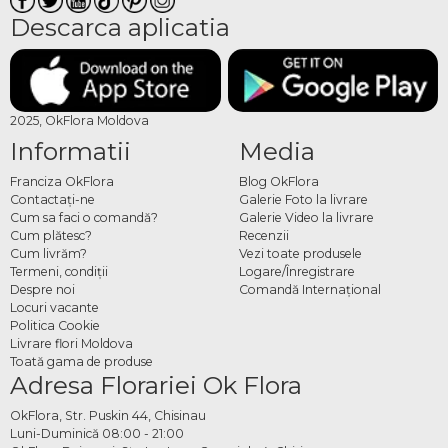
Descarca aplicatia
2025, OkFlora Moldova
Informatii
Media
Franciza OkFlora
Blog OkFlora
Contactaţi-ne
Galerie Foto la livrare
Cum sa faci o comandă?
Galerie Video la livrare
Cum plătesc?
Recenzii
Cum livrăm?
Vezi toate produsele
Termeni, condiţii
Logare/Înregistrare
Despre noi
Comandă Internațional
Locuri vacante
Politica Cookie
Livrare flori Moldova
Toată gama de produse
Adresa Florariei Ok Flora
OkFlora, Str. Puskin 44, Chisinau
Luni-Duminică 08:00 - 21:00