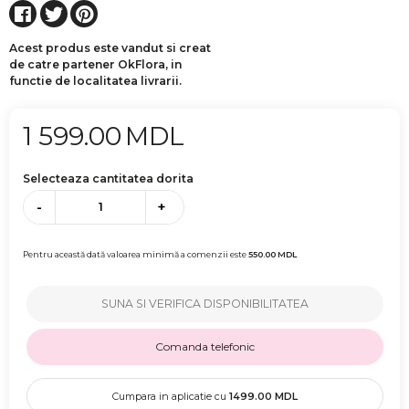
Acest produs este vandut si creat
de catre partener OkFlora, in
functie de localitatea livrarii.
1 599.00
MDL
Selecteaza cantitatea dorita
-
+
Pentru această dată valoarea minimă a comenzii este
550.00
MDL
SUNA SI VERIFICA DISPONIBILITATEA
Comanda telefonic
Cumpara in aplicatie cu
1499.00
MDL