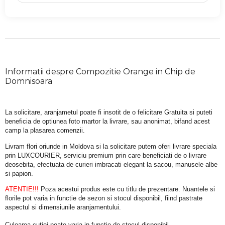
Informatii despre Compozitie Orange in Chip de
Domnisoara
La solicitare, aranjametul poate fi insotit de o felicitare Gratuita si puteti 
beneficia de optiunea foto martor la livrare, sau anonimat, bifand acest 
camp la plasarea comenzii.
Livram flori oriunde in Moldova si la solicitare putem oferi livrare speciala 
prin LUXCOURIER, serviciu premium prin care beneficiati de o livrare 
deosebita, efectuata de curieri imbracati elegant la sacou, manusele albe 
si papion.
ATENTIE!!!
 Poza acestui produs este cu titlu de prezentare. Nuantele si 
florile pot varia in functie de sezon si stocul disponibil, fiind pastrate 
aspectul si dimensiunile aranjamentului.
Culoarea cutiei poate varia in functie de stocul disponibil. 