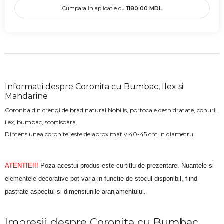
Cumpara in aplicatie cu
1180.00
MDL
Informatii despre Coronita cu Bumbac, Ilex si
Mandarine
Coronita din crengi de brad natural Nobilis, portocale deshidratate, conuri,
ilex, bumbac, scortisoara.
Dimensiunea coronitei este de aproximativ 40-45 cm in diametru.
ATENTIE!!!
Poza acestui produs este cu titlu de prezentare. Nuantele si
elementele decorative pot varia in functie de stocul disponibil, fiind
pastrate aspectul si dimensiunile aranjamentului.
Impresii despre Coronita cu Bumbac,