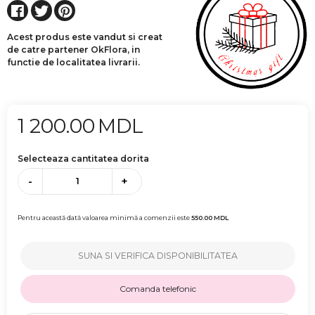
Acest produs este vandut si creat
de catre partener OkFlora, in
functie de localitatea livrarii.
1 200.00
MDL
Selecteaza cantitatea dorita
-
+
Pentru această dată valoarea minimă a comenzii este
550.00
MDL
SUNA SI VERIFICA DISPONIBILITATEA
Comanda telefonic