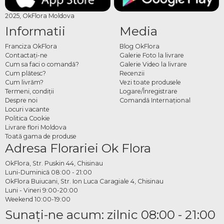
2025, OkFlora Moldova
Informatii
Media
Franciza OkFlora
Blog OkFlora
Contactaţi-ne
Galerie Foto la livrare
Cum sa faci o comandă?
Galerie Video la livrare
Cum plătesc?
Recenzii
Cum livrăm?
Vezi toate produsele
Termeni, condiţii
Logare/Înregistrare
Despre noi
Comandă Internațional
Locuri vacante
Politica Cookie
Livrare flori Moldova
Toată gama de produse
Adresa Florariei Ok Flora
OkFlora, Str. Puskin 44, Chisinau
Luni-Duminică 08:00 - 21:00
OkFlora Buiucani, Str. Ion Luca Caragiale 4, Chisinau
Luni - Vineri 9:00-20:00
Weekend 10:00-19:00
Sunaţi-ne acum: zilnic 08:00 - 21:00