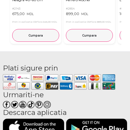
#2143
#2854
#2321
675,00
899,00
1855,
MDL
MDL
Pret in aplicatia OkFlora
645,00 MDL
Pret in aplicatia OkFlora
889,00 MDL
Pret in 
Cumpara
Cumpara
Plati sigure prin
Urmariti-ne
Descarca aplicatia