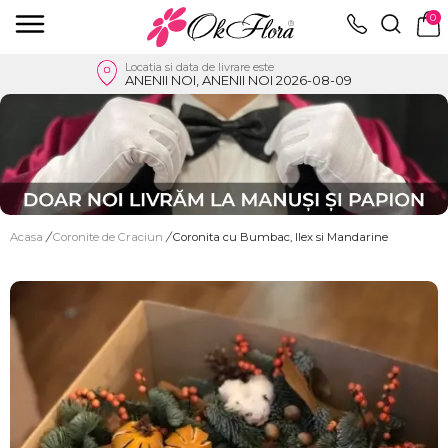
0
Locatia si data de livrare este
ANENII NOI, ANENII NOI 2026-08-09
Acasa
/
Coronite de Craciun
/
Coronita cu Bumbac, Ilex si Mandarine