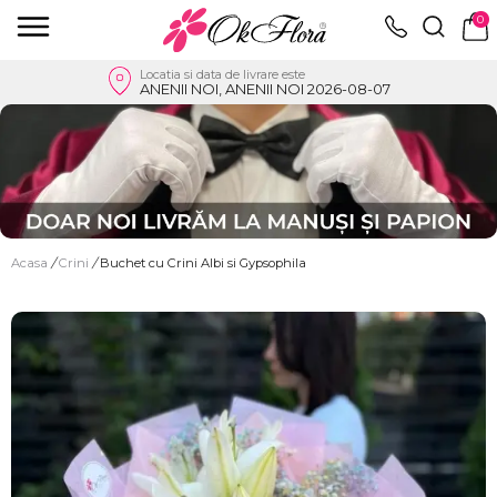
0
Locatia si data de livrare este
ANENII NOI, ANENII NOI 2026-08-07
Acasa
/
Crini
/
Buchet cu Crini Albi si Gypsophila