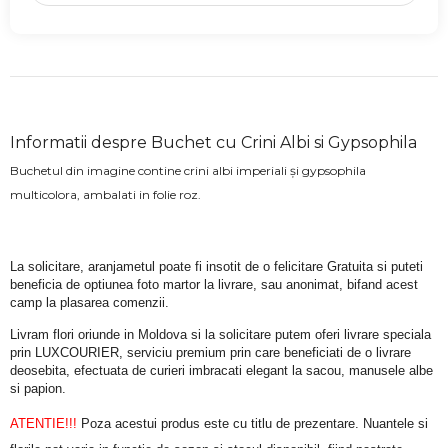
Informatii despre Buchet cu Crini Albi si Gypsophila
Buchetul din imagine contine crini albi imperiali și gypsophila
multicolora, ambalati in folie roz.
La solicitare, aranjametul poate fi insotit de o felicitare Gratuita si puteti 
beneficia de optiunea foto martor la livrare, sau anonimat, bifand acest 
camp la plasarea comenzii.
Livram flori oriunde in Moldova si la solicitare putem oferi livrare speciala 
prin LUXCOURIER, serviciu premium prin care beneficiati de o livrare 
deosebita, efectuata de curieri imbracati elegant la sacou, manusele albe 
si papion.
ATENTIE!!!
 Poza acestui produs este cu titlu de prezentare. Nuantele si 