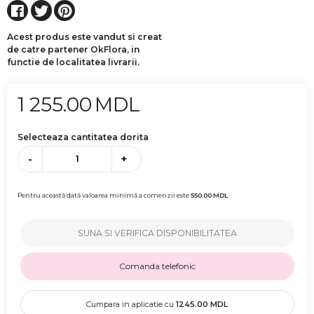
Acest produs este vandut si creat
de catre partener OkFlora, in
functie de localitatea livrarii.
1 255.00
MDL
Selecteaza cantitatea dorita
-
+
Pentru această dată valoarea minimă a comenzii este
550.00
MDL
SUNA SI VERIFICA DISPONIBILITATEA
Comanda telefonic
Cumpara in aplicatie cu
1245.00
MDL