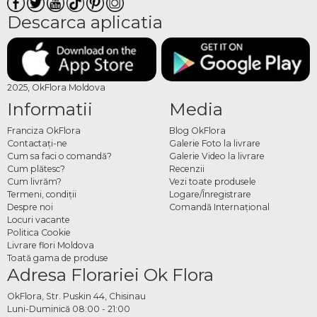
Descarca aplicatia
2025, OkFlora Moldova
Informatii
Media
Franciza OkFlora
Blog OkFlora
Contactaţi-ne
Galerie Foto la livrare
Cum sa faci o comandă?
Galerie Video la livrare
Cum plătesc?
Recenzii
Cum livrăm?
Vezi toate produsele
Termeni, condiţii
Logare/Înregistrare
Despre noi
Comandă Internațional
Locuri vacante
Politica Cookie
Livrare flori Moldova
Toată gama de produse
Adresa Florariei Ok Flora
OkFlora, Str. Puskin 44, Chisinau
Luni-Duminică 08:00 - 21:00