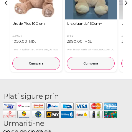
Urs de Plus 100 cm
Urs gigantic 160cm↑
Urs m
#4940
#966
#11
1050,00
2990,00
537,0
MDL
MDL
Pret in aplicatia OkFlora
999,00 MDL
Pret in aplicatia OkFlora
2890,00 MDL
Cumpara
Cumpara
Plati sigure prin
Urmariti-ne