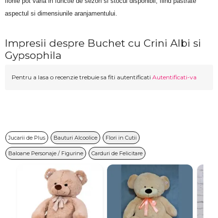
florile pot varia in functie de sezon si stocul disponibil, fiind pastrate 
aspectul si dimensiunile aranjamentului.
Impresii despre Buchet cu Crini Albi si
Gypsophila
Pentru a lasa o recenzie trebuie sa fiti autentificati
Autentificati-va
Jucarii de Plus
Bauturi Alcoolice
Flori in Cutii
Baloane Personaje / Figurine
Carduri de Felicitare