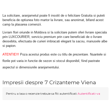
La solicitare, aranjametul poate fi insotit de o felicitare Gratuita si puteti 
beneficia de optiunea foto martor la livrare, sau anonimat, bifand acest 
camp la plasarea comenzii.
Livram flori oriunde in Moldova si la solicitare putem oferi livrare speciala 
prin LUXCOURIER, serviciu premium prin care beneficiati de o livrare 
deosebita, efectuata de curieri imbracati elegant la sacou, manusele albe 
si papion.
ATENTIE!!!
 Poza acestui produs este cu titlu de prezentare. Nuantele si 
florile pot varia in functie de sezon si stocul disponibil, fiind pastrate 
aspectul si dimensiunile aranjamentului.
Impresii despre 7 Crizanteme Viena
Pentru a lasa o recenzie trebuie sa fiti autentificati
Autentificati-va