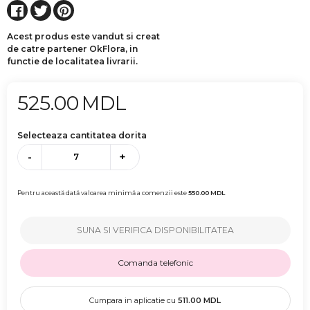
Acest produs este vandut si creat
de catre partener OkFlora, in
functie de localitatea livrarii.
525.00
MDL
Selecteaza cantitatea dorita
-
+
Pentru această dată valoarea minimă a comenzii este
550.00
MDL
SUNA SI VERIFICA DISPONIBILITATEA
Comanda telefonic
Cumpara in aplicatie cu
511.00
MDL