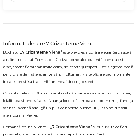
Informatii despre 7 Crizanteme Viena
Buchetul
„7 Crizanteme Viena”
este o expresie pură a eleganței clasice și
a rafinamentului. Format din 7 crizanteme albe cu tentă crem, acest
aranjament floral transmite calm, delicatețe și respect. Este alegerea ideală
pentru zile de naștere, aniversări, mulțumiri, vizite oficiale sau momente
în care dorești să transmiți un mesaj sincer și discret.
Crizantemele sunt flori cu o simbolistică aparte – asociate cu sinceritatea,
loialitatea și longevitatea. Nuanța lor caldă, ambalajul premium și fundița
satinat-lavandă adaugă un plus de noblețe buchetului, inspirat din stilul
atemporal al Vienei.
Comandă online buchetul
„7 Crizanteme Viena”
și bucură-te de flori
proaspete, atent ambalate și livrare rapidă oriunde în țară.