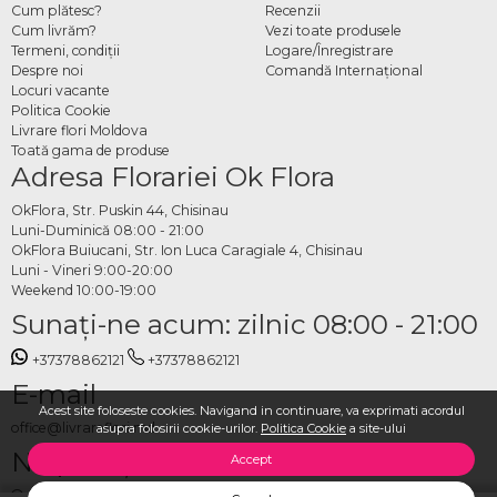
Cum plătesc?
Recenzii
Cum livrăm?
Vezi toate produsele
Termeni, condiţii
Logare/Înregistrare
Despre noi
Comandă Internațional
Locuri vacante
Politica Cookie
Livrare flori Moldova
Toată gama de produse
Adresa Florariei Ok Flora
OkFlora, Str. Puskin 44, Chisinau
Luni-Duminică 08:00 - 21:00
OkFlora Buiucani, Str. Ion Luca Caragiale 4, Chisinau
Luni - Vineri 9:00-20:00
Weekend 10:00-19:00
Sunaţi-ne acum: zilnic 08:00 - 21:00
+37378862121
+37378862121
E-mail
Acest site foloseste cookies. Navigand in continuare, va exprimati acordul
office@livrareflori.md
asupra folosirii cookie-urilor.
Politica Cookie
a site-ului
Ne puteți contacta:
Accept
whatsapp
,
messenger