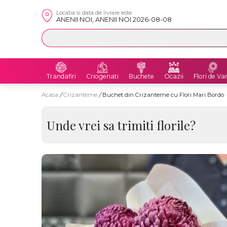
Locatia si data de livrare este
ANENII NOI, ANENII NOI 2026-08-08
Trandafiri
Criogenati
Buchete
Ocazii
Flori de Va
Acasa
/
Crizanteme
/
Buchet din Crizanteme cu Flori Mari Bordo
Unde vrei sa trimiti florile?