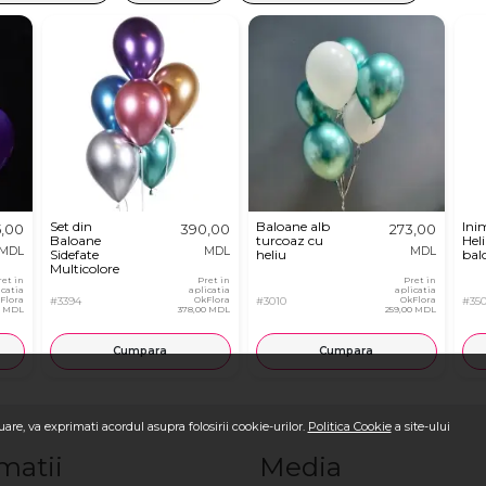
Set din
Baloane alb
Inim
5,00
390,00
273,00
Baloane
turcoaz cu
Heli
MDL
MDL
MDL
Sidefate
heliu
bal
Multicolore
ret in
Pret in
Pret in
icatia
aplicatia
aplicatia
Flora
#3394
OkFlora
#3010
OkFlora
#350
0 MDL
378,00 MDL
259,00 MDL
Cumpara
Cumpara
are, va exprimati acordul asupra folosirii cookie-urilor.
Politica Cookie
a site-ului
matii
Media