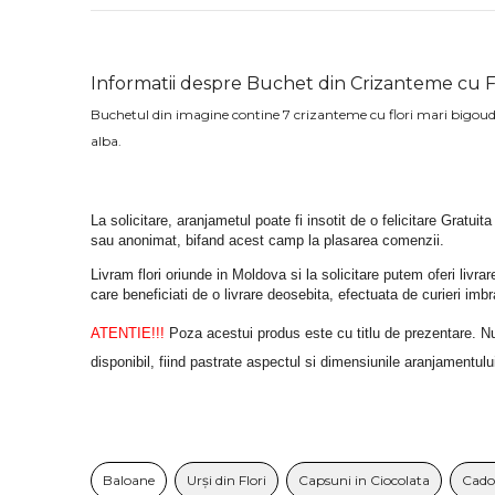
Informatii despre Buchet din Crizanteme cu F
Buchetul din imagine contine 7 crizanteme cu flori mari bigoudi
alba.
La solicitare, aranjametul poate fi insotit de o felicitare Gratuita
sau anonimat, bifand acest camp la plasarea comenzii.
Livram flori oriunde in Moldova si la solicitare putem oferi liv
care beneficiati de o livrare deosebita, efectuata de curieri im
ATENTIE!!!
 Poza acestui produs este cu titlu de prezentare. Nuan
disponibil, fiind pastrate aspectul si dimensiunile aranjamentulu
Baloane
Urși din Flori
Capsuni in Ciocolata
Cado