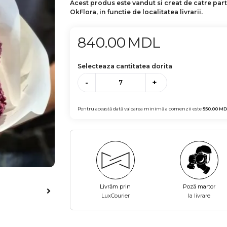
Acest produs este vandut si creat de catre par
OkFlora, in functie de localitatea livrarii.
840.00
MDL
Selecteaza cantitatea dorita
-
+
Pentru această dată valoarea minimă a comenzii este
550.00
MD
Livrăm prin
Poză martor
LuxCourier
la livrare