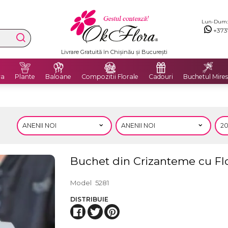
Lun-Dum: 8
+373
Premium Delivery Flowers
ra
Plante
Baloane
Compozitii Florale
Cadouri
Buchetul Mires
Buchet din Crizanteme cu Flo
Model
5281
DISTRIBUIE