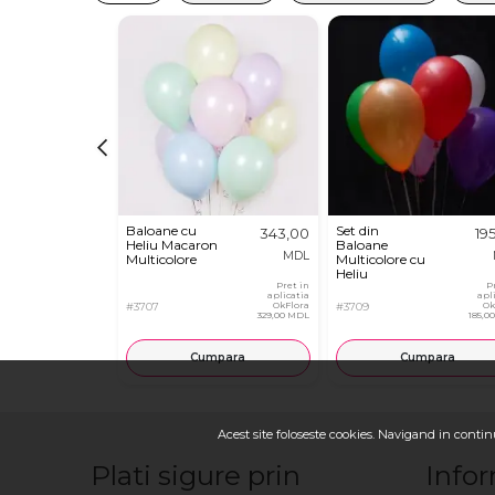
Baloane cu
Set din
343,00
19
Heliu Macaron
Baloane
MDL
Multicolore
Multicolore cu
Heliu
Pret in
P
aplicatia
apl
#3707
OkFlora
#3709
Ok
329,00 MDL
185,0
Cumpara
Cumpara
Acest site foloseste cookies. Navigand in continu
Plati sigure prin
Infor