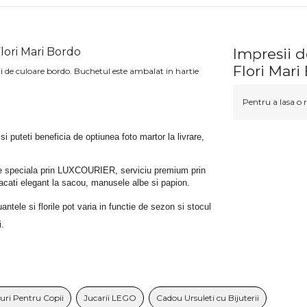
lori Mari Bordo
Impresii 
Flori Mari
 de culoare bordo. Buchetul este ambalat in hartie
Pentru a lasa o r
 si puteti beneficia de optiunea foto martor la livrare, 
rare speciala prin LUXCOURIER, serviciu premium prin 
bracati elegant la sacou, manusele albe si papion.
tele si florile pot varia in functie de sezon si stocul 
i.
uri Pentru Copii
Jucarii LEGO
Cadou Ursuleti cu Bijuterii