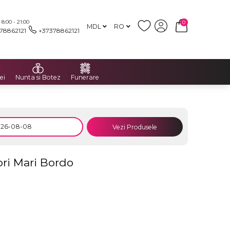
:00 - 21:00
0
MDL
RO
78862121
+37378862121
ei
Nunta si Botez
Funerare
Vezi Produsele
ri Mari Bordo