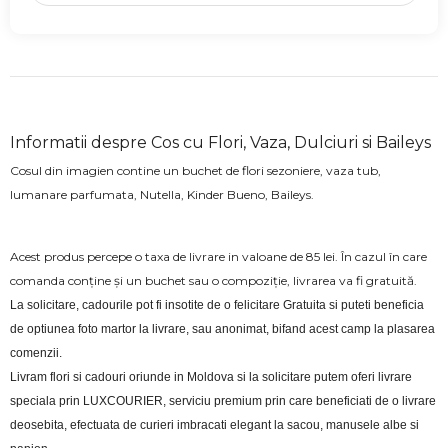
Informatii despre Cos cu Flori, Vaza, Dulciuri si Baileys
Cosul din imagien contine un buchet de flori sezoniere, vaza tub,
lumanare parfumata, Nutella, Kinder Bueno, Baileys.
Acest produs percepe o taxa de livrare in valoane de 85 lei. În cazul în care
comanda conține și un buchet sau o compoziție, livrarea va fi gratuită.
La solicitare, cadourile pot fi insotite de o felicitare Gratuita si puteti beneficia 
de optiunea foto martor la livrare, sau anonimat, bifand acest camp la plasarea 
comenzii.
Livram flori si cadouri oriunde in Moldova si la solicitare putem oferi livrare 
speciala prin LUXCOURIER, serviciu premium prin care beneficiati de o livrare 
deosebita, efectuata de curieri imbracati elegant la sacou, manusele albe si 