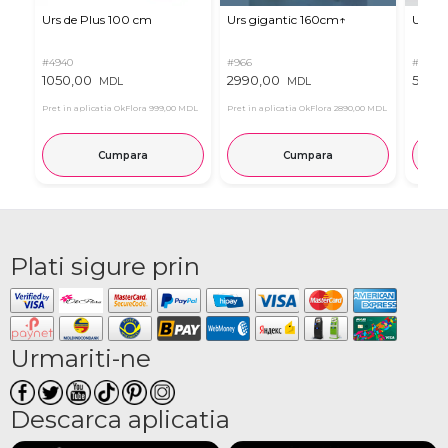
Urs de Plus 100 cm
Urs gigantic 160cm↑
Urs m
#4940
#966
#11
1050,00
2990,00
537,0
MDL
MDL
Pret in aplicatia OkFlora
999,00 MDL
Pret in aplicatia OkFlora
2890,00 MDL
Cumpara
Cumpara
Plati sigure prin
Urmariti-ne
Descarca aplicatia