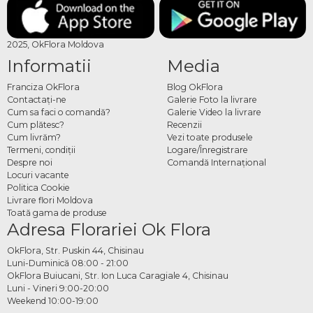
2025, OkFlora Moldova
Informatii
Media
Franciza OkFlora
Blog OkFlora
Contactaţi-ne
Galerie Foto la livrare
Cum sa faci o comandă?
Galerie Video la livrare
Cum plătesc?
Recenzii
Cum livrăm?
Vezi toate produsele
Termeni, condiţii
Logare/Înregistrare
Despre noi
Comandă Internațional
Locuri vacante
Politica Cookie
Livrare flori Moldova
Toată gama de produse
Adresa Florariei Ok Flora
OkFlora, Str. Puskin 44, Chisinau
Luni-Duminică 08:00 - 21:00
OkFlora Buiucani, Str. Ion Luca Caragiale 4, Chisinau
Luni - Vineri 9:00-20:00
Weekend 10:00-19:00