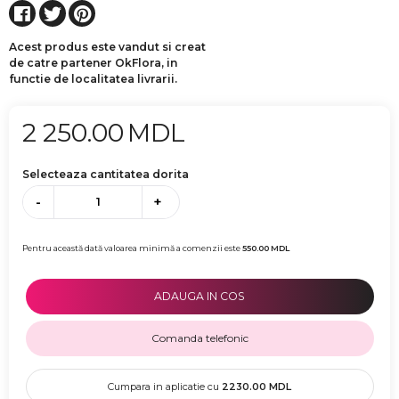
Acest produs este vandut si creat
de catre partener OkFlora, in
functie de localitatea livrarii.
2 250.00
MDL
Selecteaza cantitatea dorita
-
+
Pentru această dată valoarea minimă a comenzii este
550.00
MDL
ADAUGA IN COS
Comanda telefonic
Cumpara in aplicatie cu
2230.00
MDL