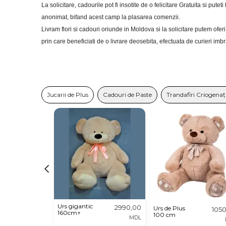
La solicitare, cadourile pot fi insotite de o felicitare Gratuita si putet
anonimat, bifand acest camp la plasarea comenzii.
Livram flori si cadouri oriunde in Moldova si la solicitare putem of
prin care beneficiati de o livrare deosebita, efectuata de curieri im
Jucarii de Plus
Cadouri de Paste
Trandafiri Criogenați
Urs gigantic
2990,00
Urs de Plus
105
160cm↑
100 cm
MDL