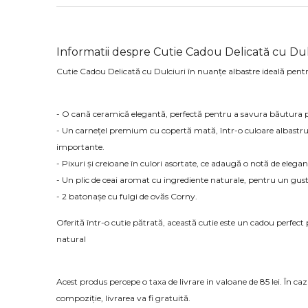
Informatii despre Cutie Cadou Delicată cu Dul
Cutie Cadou Delicată cu Dulciuri în nuanțe albastre ideală pentru
- O cană ceramică elegantă, perfectă pentru a savura băutura p
- Un carnețel premium cu copertă mată, într-o culoare albastru p
importante.
- Pixuri și creioane în culori asortate, ce adaugă o notă de eleganț
- Un plic de ceai aromat cu ingrediente naturale, pentru un gust
- 2 batonașe cu fulgi de ovăs Corny.
Oferită într-o cutie pătrată, această cutie este un cadou perfect 
natural
Acest produs percepe o taxa de livrare in valoane de 85 lei. În c
compoziție, livrarea va fi gratuită.