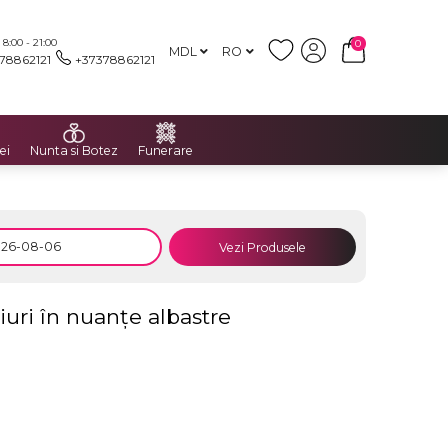
:00 - 21:00
0
MDL
RO
78862121
+37378862121
ei
Nunta si Botez
Funerare
Vezi Produsele
uri în nuanțe albastre