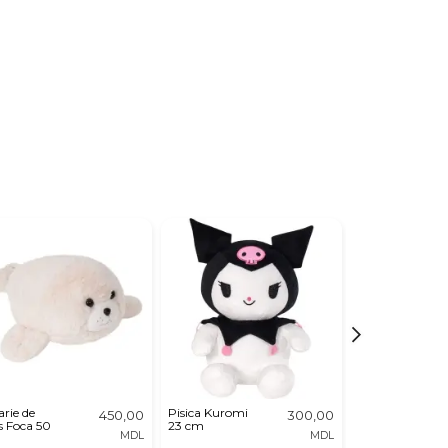
arie de
Pisica Kuromi
Calut de Plus
450,00
300,00
s Foca 50
23 cm
MDL
MDL