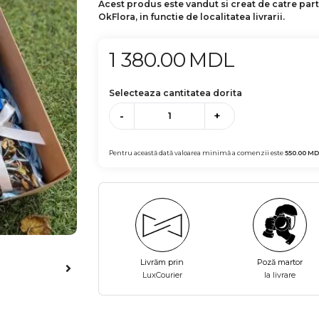
Acest produs este vandut si creat de catre par
OkFlora, in functie de localitatea livrarii.
1 380.00
MDL
Selecteaza cantitatea dorita
-
+
Pentru această dată valoarea minimă a comenzii este
550.00
MD
Livrăm prin
Poză martor
LuxCourier
la livrare