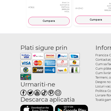
Pret in
P
aplicatia
apl
#966
OkFlora
#4940
Ok
2890,00
999,0
MDL
Cumpara
Cumpara
Plati sigure prin
Infor
Franciza 
Contactaţ
Cum sa fa
Cum plăte
Cum livră
Termeni, co
Despre no
Urmariti-ne
Locuri va
Politica C
Livrare fl
Descarca aplicatia
Toată gam