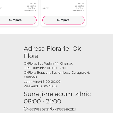
Pret in
Pret in
aplicatia
aplicatia
60
OkFlora
#8031
OkFlora
#8359
440,00 MDL
290,00 MDL
Cumpara
Cumpara
Cump
Adresa Florariei Ok
Flora
OkFlora, Str. Puskin 44, Chisinau
Luni-Duminică 08:00 - 21:00
OkFlora Buiucani, Str. Ion Luca Caragiale 4,
Chisinau
Luni - Vineri 9:00-20:00
Weekend 10:00-19:00
Sunaţi-ne acum: zilnic
08:00 - 21:00
+37378862121
+37378862121