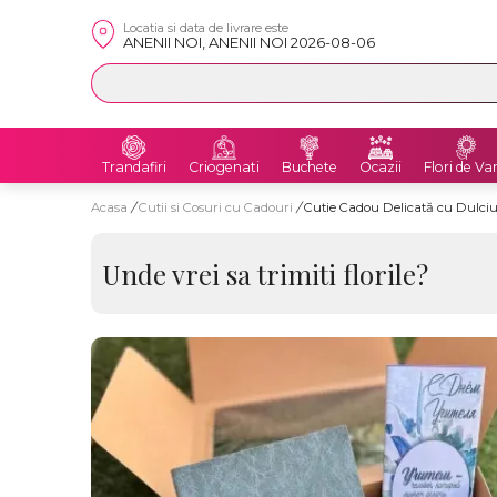
Locatia si data de livrare este
ANENII NOI, ANENII NOI 2026-08-06
Trandafiri
Criogenati
Buchete
Ocazii
Flori de Va
Acasa
/
Cutii si Cosuri cu Cadouri
/
Cutie Cadou Delicată cu Dulciu
Unde vrei sa trimiti florile?