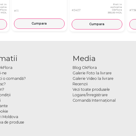
ret in
Pret in
icatia
aplicatia
Flora
#3407
OkFlora
#79
#11
0 MDL
330,00 MDL
Cumpara
Cumpara
matii
Media
OkFlora
Blog OkFlora
i-ne
Galerie Foto la livrare
ci o comandă?
Galerie Video la livrare
sc?
Recenzii
m?
Vezi toate produsele
ndiţii
Logare/Înregistrare
i
Comandă Internațional
cante
ookie
ori Moldova
a de produse