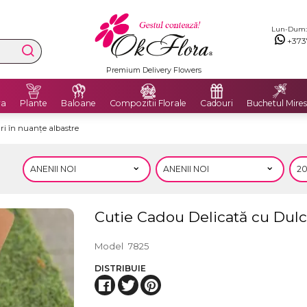
Lun-Dum: 8
+373
Premium Delivery Flowers
ra
Plante
Baloane
Compozitii Florale
Cadouri
Buchetul Mires
ri în nuanțe albastre
Cutie Cadou Delicată cu Dulci
Model
7825
DISTRIBUIE