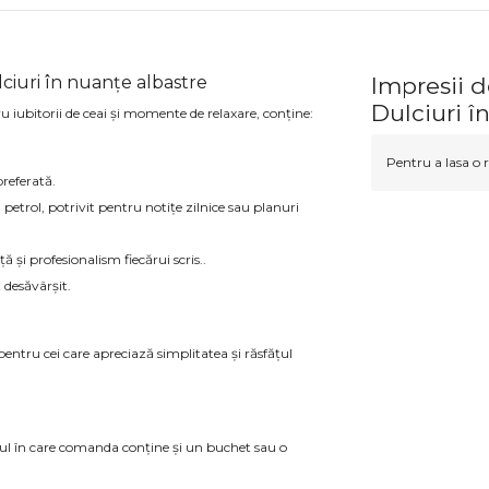
ciuri în nuanțe albastre
Impresii 
Dulciuri î
 iubitorii de ceai și momente de relaxare, conține:
Pentru a lasa o r
referată.
etrol, potrivit pentru notițe zilnice sau planuri
ă și profesionalism fiecărui scris..
 desăvârșit.
pentru cei care apreciază simplitatea și răsfățul
azul în care comanda conține și un buchet sau o