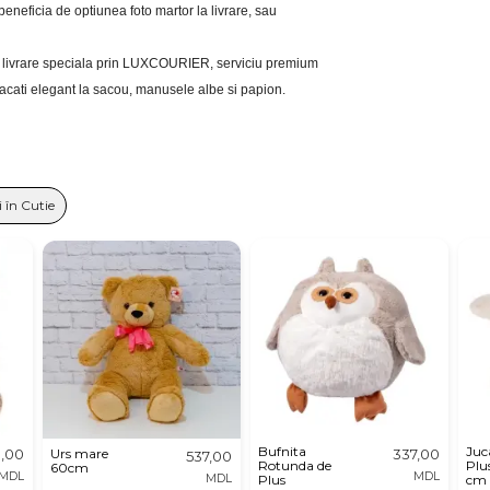
i beneficia de optiunea foto martor la livrare, sau 
eri livrare speciala prin LUXCOURIER, serviciu premium 
bracati elegant la sacou, manusele albe si papion.
 în Cutie
Bufnita
Juc
0,00
Urs mare
337,00
537,00
Rotunda de
Plu
60cm
MDL
MDL
MDL
Plus
cm