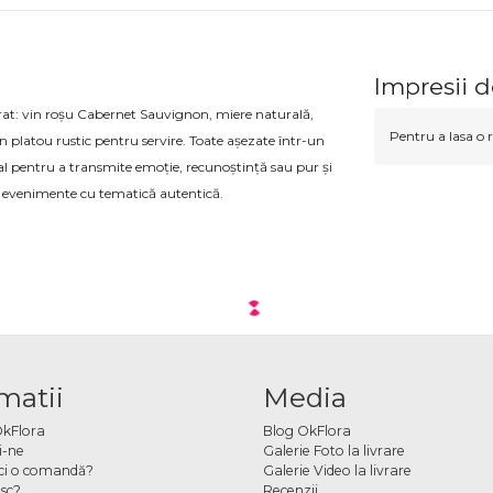
Impresii 
curat: vin roșu Cabernet Sauvignon, miere naturală,
Pentru a lasa o r
 platou rustic pentru servire. Toate așezate într-un
eal pentru a transmite emoție, recunoștință sau pur și
sau evenimente cu tematică autentică.
matii
Media
OkFlora
Blog OkFlora
i-ne
Galerie Foto la livrare
ci o comandă?
Galerie Video la livrare
sc?
Recenzii