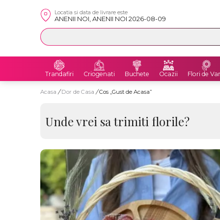
Locatia si data de livrare este
ANENII NOI, ANENII NOI 2026-08-09
Trandafiri
Criogenati
Buchete
Ocazii
Flori de Va
Acasa
/
Dor de Casa
/
Cos „Gust de Acasa”
Unde vrei sa trimiti florile?