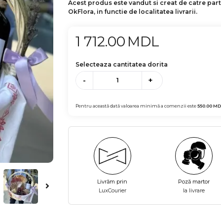
Acest produs este vandut si creat de catre par
OkFlora, in functie de localitatea livrarii.
1 712.00
MDL
Selecteaza cantitatea dorita
-
+
Pentru această dată valoarea minimă a comenzii este
550.00
MD
Livrăm prin
Poză martor
LuxCourier
la livrare