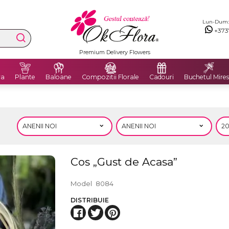
Lun-Dum: 8
+373
Premium Delivery Flowers
ra
Plante
Baloane
Compozitii Florale
Cadouri
Buchetul Mires
Cos „Gust de Acasa”
Model
8084
DISTRIBUIE