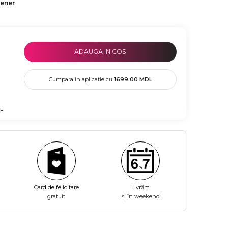
tener
ADAUGA IN COS
Cumpara in aplicatie cu
1699.00
MDL
L
Card de felicitare
Livrăm
gratuit
și în weekend