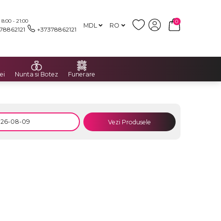
:00 - 21:00
0
MDL
RO
78862121
+37378862121
ei
Nunta si Botez
Funerare
Vezi Produsele