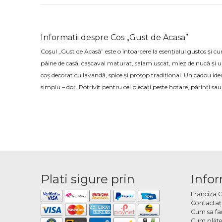
Informatii despre Cos „Gust de Acasa”
Coșul „Gust de Acasă” este o întoarcere la esențialul gustos și 
pâine de casă, cașcaval maturat, salam uscat, miez de nucă și un
coș decorat cu lavandă, spice și prosop tradițional. Un cadou id
simplu – dor. Potrivit pentru cei plecați peste hotare, părinți 
Plati sigure prin
Infor
Franciza 
Contactaţ
Cum sa fa
Cum plăte