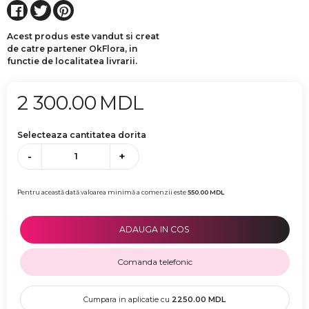
Acest produs este vandut si creat
de catre partener OkFlora, in
functie de localitatea livrarii.
2 300.00
MDL
Selecteaza cantitatea dorita
-
+
Pentru această dată valoarea minimă a comenzii este
550.00
MDL
ADAUGA IN COS
Comanda telefonic
Cumpara in aplicatie cu
2250.00
MDL