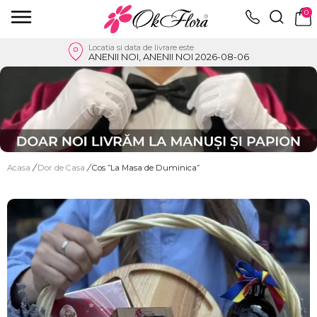
0
Locatia si data de livrare este
ANENII NOI, ANENII NOI 2026-08-06
Acasa
/
Dor de Casa
/
Cos ”La Masa de Duminica”