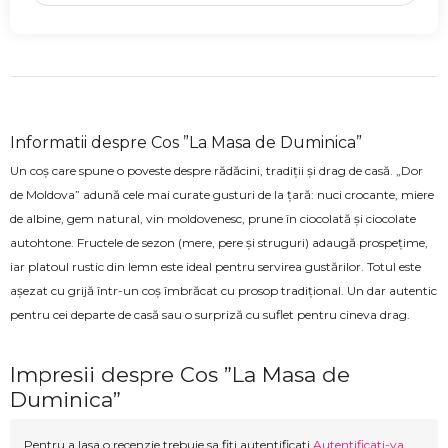
Informatii despre Cos ”La Masa de Duminica”
Un coș care spune o poveste despre rădăcini, tradiții și drag de casă. „Dor
de Moldova” adună cele mai curate gusturi de la țară: nuci crocante, miere
de albine, gem natural, vin moldovenesc, prune în ciocolată și ciocolate
autohtone. Fructele de sezon (mere, pere și struguri) adaugă prospețime,
iar platoul rustic din lemn este ideal pentru servirea gustărilor. Totul este
așezat cu grijă într-un coș îmbrăcat cu prosop tradițional. Un dar autentic
pentru cei departe de casă sau o surpriză cu suflet pentru cineva drag.
Impresii despre Cos ”La Masa de
Duminica”
Pentru a lasa o recenzie trebuie sa fiti autentificati
Autentificati-va