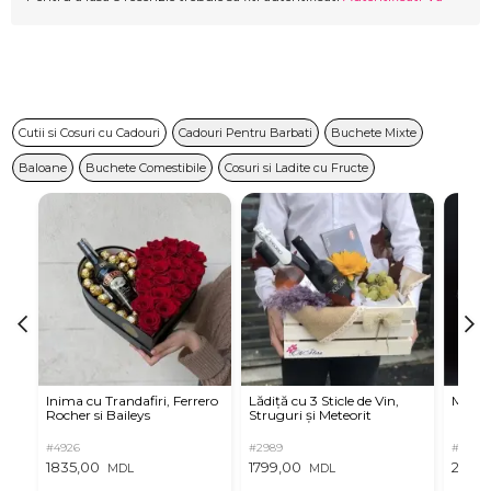
Cutii si Cosuri cu Cadouri
Cadouri Pentru Barbati
Buchete Mixte
Baloane
Buchete Comestibile
Cosuri si Ladite cu Fructe
Inima cu Trandafiri, Ferrero
Lădiță cu 3 Sticle de Vin,
Martin
Rocher si Baileys
Struguri și Meteorit
#4926
#2989
#3220
1835,00
1799,00
2499
MDL
MDL