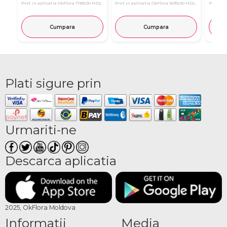
Pret in aplicatia OkFlora
1789,00 MDL
Pret in aplicatia OkFlora
1699,00 MDL
Pret in 
Cumpara
Cumpara
Plati sigure prin
Urmariti-ne
Descarca aplicatia
2025, OkFlora Moldova
Informatii
Media