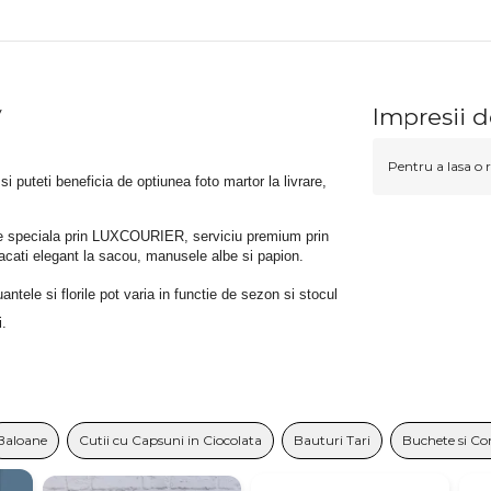
y
Impresii d
Pentru a lasa o r
 si puteti beneficia de optiunea foto martor la livrare, 
rare speciala prin LUXCOURIER, serviciu premium prin 
bracati elegant la sacou, manusele albe si papion.
tele si florile pot varia in functie de sezon si stocul 
i.
Baloane
Cutii cu Capsuni in Ciocolata
Bauturi Tari
Buchete si Co