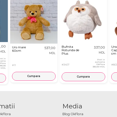
,00
Bufnita
Urs
Urs mare
337,00
537,00
Rotunda de
Cap
60cm
MDL
MDL
MDL
Plus
cm
ret in
Pret in
icatia
aplicatia
Flora
#3407
OkFlora
#80
#11
890,00
330,00 MDL
MDL
Cumpara
Cumpara
matii
Media
OkFlora
Blog OkFlora