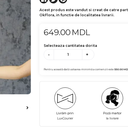
Acest produs este vandut si creat de catre par
OkFlora, in functie de localitatea livrarii.
649.00
MDL
Selecteaza cantitatea dorita
-
+
Pentru această dată valoarea minimă a comenzii este
550.00
MD
Livrăm prin
Poză martor
LuxCourier
la livrare