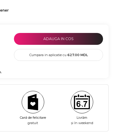
tener
ADAUGA IN COS
Cumpara in aplicatie cu
627.00
MDL
L
Card de felicitare
Livrăm
gratuit
și în weekend