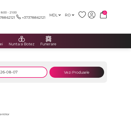
:00 - 21:00
0
MDL
RO
78862121
+37378862121
ei
Nunta si Botez
Funerare
Vezi Produsele
entilor