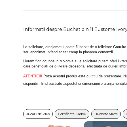
Informatii despre Buchet din 11 Eustome Ivor
La solicitare, aranjametul poate fi insotit de o felicitare Gratuita
sau anonimat, bifand acest camp la plasarea comenzii.
Livram flori oriunde in Moldova si la solicitare putem oferi liv
care beneficiati de o livrare deosebita, efectuata de curieri im
ATENTIE!!!
 Poza acestui produs este cu titlu de prezentare. Nuan
disponibil, fiind pastrate aspectul si dimensiunile aranjamentulu
Jucarii de Plus
Certificate Cadou
Buchete Mixte