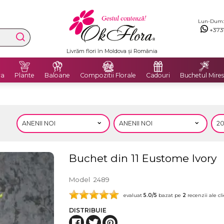
Lun-Dum: 8
+373
Livrăm flori în Moldova și România
ra
Plante
Baloane
Compozitii Florale
Cadouri
Buchetul Mires
Buchet din 11 Eustome Ivory
Model
2489
evaluat
5.0
/5
bazat pe
2
recenzii ale cli
DISTRIBUIE