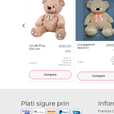
Urs gigantic
2990
Urs de Plus
1050,00
160cm↑
100 cm
MDL
P
Pret in
apl
aplicatia
#966
Ok
#4940
OkFlora
2
999,00 MDL
Cumpara
Cumpara
Plati sigure prin
Infor
Franciza 