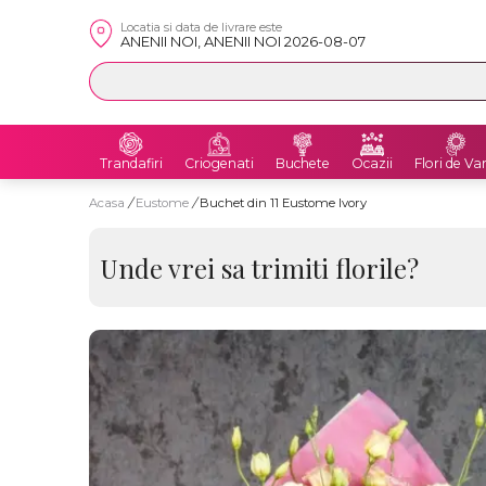
Locatia si data de livrare este
ANENII NOI, ANENII NOI 2026-08-07
Trandafiri
Criogenati
Buchete
Ocazii
Flori de Va
Acasa
/
Eustome
/
Buchet din 11 Eustome Ivory
Unde vrei sa trimiti florile?