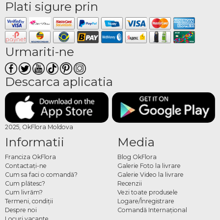
Plati sigure prin
Urmariti-ne
Descarca aplicatia
2025, OkFlora Moldova
Informatii
Media
Franciza OkFlora
Blog OkFlora
Contactaţi-ne
Galerie Foto la livrare
Cum sa faci o comandă?
Galerie Video la livrare
Cum plătesc?
Recenzii
Cum livrăm?
Vezi toate produsele
Termeni, condiţii
Logare/Înregistrare
Despre noi
Comandă Internațional
Locuri vacante