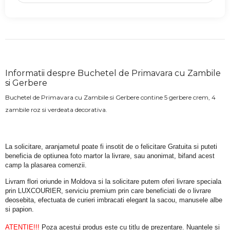
Informatii despre Buchetel de Primavara cu Zambile
si Gerbere
Buchetel de Primavara cu Zambile si Gerbere contine 5 gerbere crem, 4
zambile roz si verdeata decorativa.
La solicitare, aranjametul poate fi insotit de o felicitare Gratuita si puteti 
beneficia de optiunea foto martor la livrare, sau anonimat, bifand acest 
camp la plasarea comenzii.
Livram flori oriunde in Moldova si la solicitare putem oferi livrare speciala 
prin LUXCOURIER, serviciu premium prin care beneficiati de o livrare 
deosebita, efectuata de curieri imbracati elegant la sacou, manusele albe 
si papion.
ATENTIE!!!
 Poza acestui produs este cu titlu de prezentare. Nuantele si 