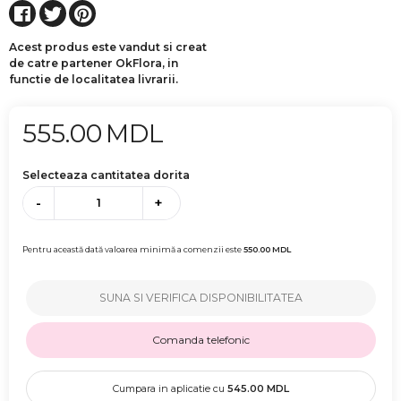
Acest produs este vandut si creat
de catre partener OkFlora, in
functie de localitatea livrarii.
555.00
MDL
Selecteaza cantitatea dorita
-
+
Pentru această dată valoarea minimă a comenzii este
550.00
MDL
SUNA SI VERIFICA DISPONIBILITATEA
Comanda telefonic
Cumpara in aplicatie cu
545.00
MDL