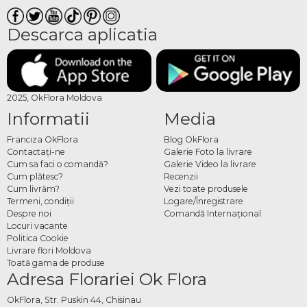
Descarca aplicatia
2025, OkFlora Moldova
Informatii
Media
Franciza OkFlora
Blog OkFlora
Contactaţi-ne
Galerie Foto la livrare
Cum sa faci o comandă?
Galerie Video la livrare
Cum plătesc?
Recenzii
Cum livrăm?
Vezi toate produsele
Termeni, condiţii
Logare/Înregistrare
Despre noi
Comandă Internațional
Locuri vacante
Politica Cookie
Livrare flori Moldova
Toată gama de produse
Adresa Florariei Ok Flora
OkFlora, Str. Puskin 44, Chisinau