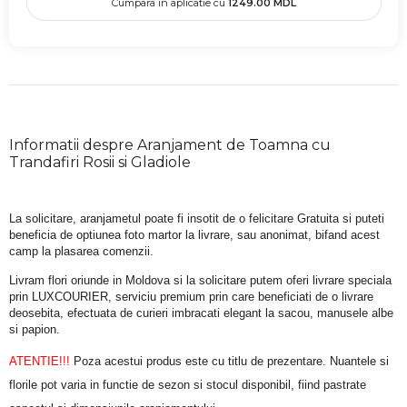
Cumpara in aplicatie cu
1249.00
MDL
Informatii despre Aranjament de Toamna cu
Trandafiri Rosii si Gladiole
La solicitare, aranjametul poate fi insotit de o felicitare Gratuita si puteti 
beneficia de optiunea foto martor la livrare, sau anonimat, bifand acest 
camp la plasarea comenzii.
Livram flori oriunde in Moldova si la solicitare putem oferi livrare speciala 
prin LUXCOURIER, serviciu premium prin care beneficiati de o livrare 
deosebita, efectuata de curieri imbracati elegant la sacou, manusele albe 
si papion.
ATENTIE!!!
 Poza acestui produs este cu titlu de prezentare. Nuantele si 
florile pot varia in functie de sezon si stocul disponibil, fiind pastrate 