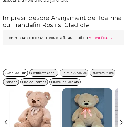
aspectul si dimensiunile aranjamentului.
Impresii despre Aranjament de Toamna
cu Trandafiri Rosii si Gladiole
Pentru a lasa o recenzie trebuie sa fiti autentificati
Autentificati-va
Jucarii de Plus
Certificate Cadou
Bauturi Alcoolice
Buchete Mixte
Baloane
Flori de Toamna
Fructe in Ciocolata