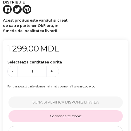
DISTRIBUIE
Acest produs este vandut si creat
de catre partener OkFlora, in
functie de localitatea livrarii.
1 299.00
MDL
Selecteaza cantitatea dorita
-
+
Pentru această dată valoarea minimă a comenzii este
550.00
MDL
SUNA SI VERIFICA DISPONIBILITATEA
Comanda telefonic