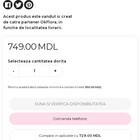
Acest produs este vandut si creat
de catre partener OkFlora, in
functie de localitatea livrarii.
749.00
MDL
Selecteaza cantitatea dorita
-
+
Pentru această dată valoarea minimă a comenzii este
550.00
MDL
SUNA SI VERIFICA DISPONIBILITATEA
Comanda telefonic
Cumpara in aplicatie cu
729.00
MDL