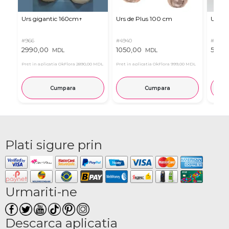
Urs gigantic 160cm↑
Urs de Plus 100 cm
Urs m
#966
#4940
#11
2990,00
1050,00
537,0
MDL
MDL
Pret in aplicatia OkFlora
2890,00 MDL
Pret in aplicatia OkFlora
999,00 MDL
Cumpara
Cumpara
Plati sigure prin
Urmariti-ne
Descarca aplicatia