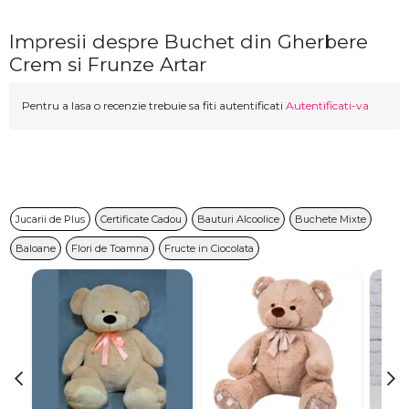
Impresii despre Buchet din Gherbere
Crem si Frunze Artar
Pentru a lasa o recenzie trebuie sa fiti autentificati
Autentificati-va
Jucarii de Plus
Certificate Cadou
Bauturi Alcoolice
Buchete Mixte
Baloane
Flori de Toamna
Fructe in Ciocolata