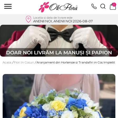
0
Locatia si data de livrare este
ANENII NOI, ANENII NOI 2026-08-07
Acasa
/
Flori în Cosuri
/
Aranjament din Hortensie si Trandafiri in Cos Impletit