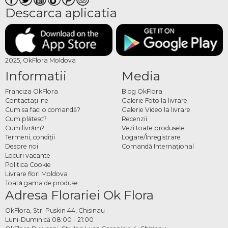
Descarca aplicatia
2025, OkFlora Moldova
Informatii
Media
Franciza OkFlora
Blog OkFlora
Contactaţi-ne
Galerie Foto la livrare
Cum sa faci o comandă?
Galerie Video la livrare
Cum plătesc?
Recenzii
Cum livrăm?
Vezi toate produsele
Termeni, condiţii
Logare/Înregistrare
Despre noi
Comandă Internațional
Locuri vacante
Politica Cookie
Livrare flori Moldova
Toată gama de produse
Adresa Florariei Ok Flora
OkFlora, Str. Puskin 44, Chisinau
Luni-Duminică 08:00 - 21:00