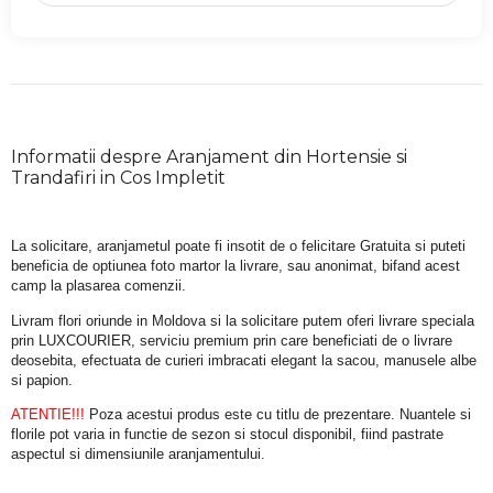
Informatii despre Aranjament din Hortensie si
Trandafiri in Cos Impletit
La solicitare, aranjametul poate fi insotit de o felicitare Gratuita si puteti 
beneficia de optiunea foto martor la livrare, sau anonimat, bifand acest 
camp la plasarea comenzii.
Livram flori oriunde in Moldova si la solicitare putem oferi livrare speciala 
prin LUXCOURIER, serviciu premium prin care beneficiati de o livrare 
deosebita, efectuata de curieri imbracati elegant la sacou, manusele albe 
si papion.
ATENTIE!!!
 Poza acestui produs este cu titlu de prezentare. Nuantele si 
florile pot varia in functie de sezon si stocul disponibil, fiind pastrate 
aspectul si dimensiunile aranjamentului.