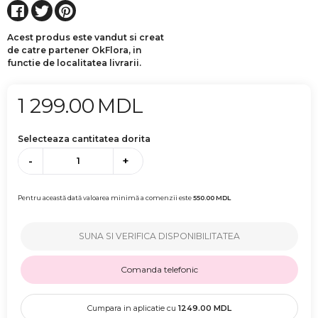
Acest produs este vandut si creat
de catre partener OkFlora, in
functie de localitatea livrarii.
1 299.00
MDL
Selecteaza cantitatea dorita
-
+
Pentru această dată valoarea minimă a comenzii este
550.00
MDL
SUNA SI VERIFICA DISPONIBILITATEA
Comanda telefonic
Cumpara in aplicatie cu
1249.00
MDL