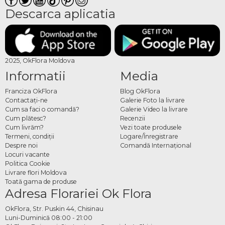
Descarca aplicatia
2025, OkFlora Moldova
Informatii
Media
Franciza OkFlora
Blog OkFlora
Contactaţi-ne
Galerie Foto la livrare
Cum sa faci o comandă?
Galerie Video la livrare
Cum plătesc?
Recenzii
Cum livrăm?
Vezi toate produsele
Termeni, condiţii
Logare/Înregistrare
Despre noi
Comandă Internațional
Locuri vacante
Politica Cookie
Livrare flori Moldova
Toată gama de produse
Adresa Florariei Ok Flora
OkFlora, Str. Puskin 44, Chisinau
Luni-Duminică 08:00 - 21:00