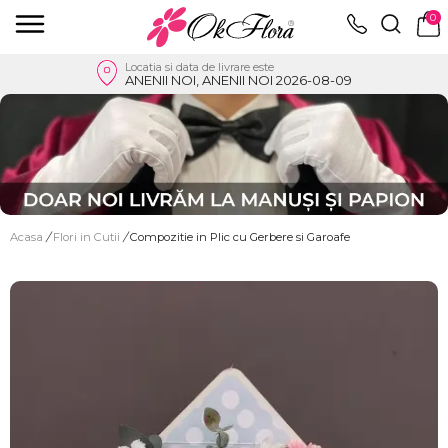
0
Locatia si data de livrare este
ANENII NOI, ANENII NOI 2026-08-09
Acasa
/
Flori in Cutii
/
Compozitie in Plic cu Gerbere si Garoafe