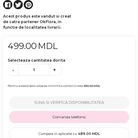
Acest produs este vandut si creat
de catre partener OkFlora, in
functie de localitatea livrarii.
499.00
MDL
Selecteaza cantitatea dorita
-
+
Pentru această dată valoarea minimă a comenzii este
550.00
MDL
SUNA SI VERIFICA DISPONIBILITATEA
Comanda telefonic
Cumpara in aplicatie cu
489.00
MDL