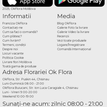
2025, OkFlora Moldova
Informatii
Media
Franciza OkFlora
Blog OkFlora
Contactaţi-ne
Galerie Foto la livrare
Cum sa faci o comandă?
Galerie Video la livrare
Cum plătesc?
Recenzii
Cum livrăm?
Vezi toate produsele
Termeni, condiţii
Logare/Înregistrare
Despre noi
Comandă Internațional
Locuri vacante
Politica Cookie
Livrare flori Moldova
Toată gama de produse
Adresa Florariei Ok Flora
OkFlora, Str. Puskin 44, Chisinau
Luni-Duminică 08:00 - 21:00
OkFlora Buiucani, Str. Ion Luca Caragiale 4, Chisinau
Luni - Vineri 9:00-20:00
Weekend 10:00-19:00
Sunaţi-ne acum: zilnic 08:00 - 21:00