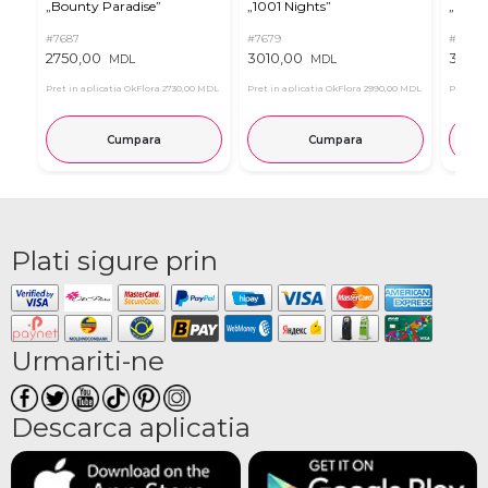
„Bounty Paradise”
„1001 Nights”
„Real
#7687
#7679
#7683
2750,00
3010,00
3010,
MDL
MDL
Pret in aplicatia OkFlora
2730,00 MDL
Pret in aplicatia OkFlora
2990,00 MDL
Pret in 
Cumpara
Cumpara
Plati sigure prin
Urmariti-ne
Descarca aplicatia