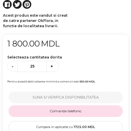
Acest produs este vandut si creat
de catre partener OkFlora, in
functie de localitatea livrarii.
1 800.00
MDL
Selecteaza cantitatea dorita
-
+
Pentru această dată valoarea minimă a comenzii este
550.00
MDL
SUNA SI VERIFICA DISPONIBILITATEA
Comanda telefonic
Cumpara in aplicatie cu
1725.00
MDL