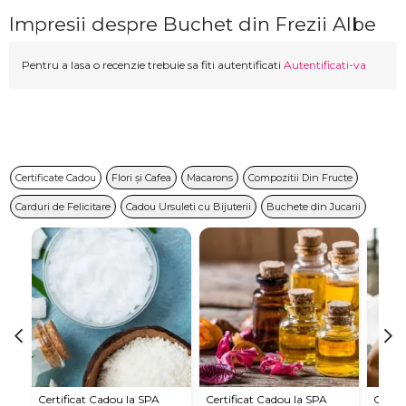
Impresii despre Buchet din Frezii Albe
Pentru a lasa o recenzie trebuie sa fiti autentificati
Autentificati-va
Certificate Cadou
Flori și Cafea
Macarons
Compozitii Din Fructe
Carduri de Felicitare
Cadou Ursuleti cu Bijuterii
Buchete din Jucarii
Certificat Cadou la SPA
Certificat Cadou la SPA
Certif