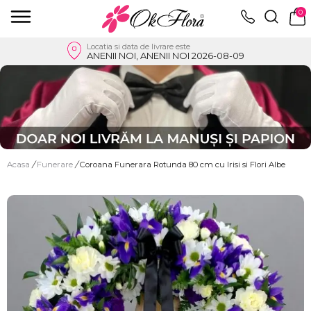
0
Locatia si data de livrare este
ANENII NOI, ANENII NOI 2026-08-09
Acasa
/
Funerare
/
Coroana Funerara Rotunda 80 cm cu Irisi si Flori Albe