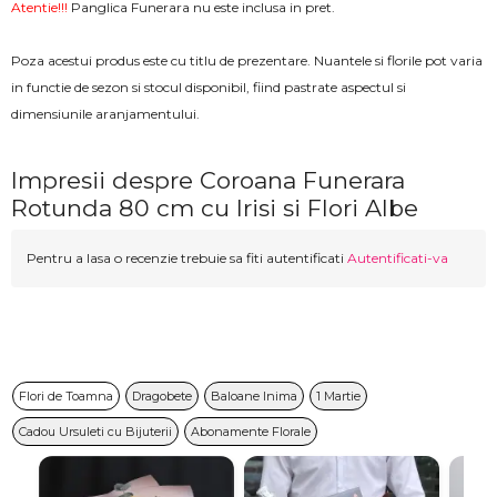
Atentie!!!
Panglica Funerara nu este inclusa in pret.
Poza acestui produs este cu titlu de prezentare. Nuantele si florile pot varia
in functie de sezon si stocul disponibil, fiind pastrate aspectul si
dimensiunile aranjamentului.
Impresii despre Coroana Funerara
Rotunda 80 cm cu Irisi si Flori Albe
Pentru a lasa o recenzie trebuie sa fiti autentificati
Autentificati-va
Flori de Toamna
Dragobete
Baloane Inima
1 Martie
Cadou Ursuleti cu Bijuterii
Abonamente Florale