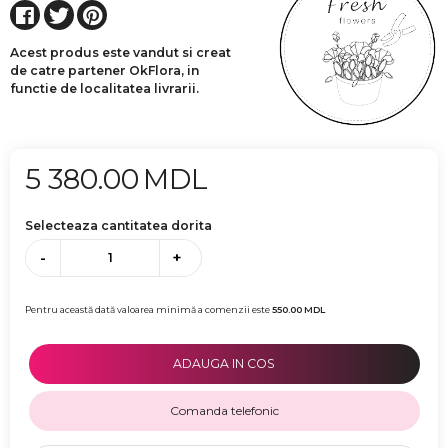
Acest produs este vandut si creat
de catre partener OkFlora, in
functie de localitatea livrarii.
5 380.00
MDL
Selecteaza cantitatea dorita
-
+
Pentru această dată valoarea minimă a comenzii este
550.00
MDL
ADAUGA IN COS
Comanda telefonic