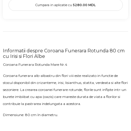
Cumpara in aplicatie cu
5280.00
MDL
Informatii despre Coroana Funerara Rotunda 80 cm
cu Irisi si Flori Albe
Coroana Funerara Rotunda Mare Nr.4
Coroana funerara alb-albastru din flori viii este realizato in functie de
stocul disponibil din crizanteme, irisi, lisianthus, statita, verdeata si alte flori
sezoniere. La crearea coroanei funerare rotunde, florile sunt infipte intr-un
burete imbiibat cu apa (oazis) care mareste durata de viata a florilor si
contribuie la pastrarea indelungata a acestora.
Dimensiune: 80 cm în diametru.