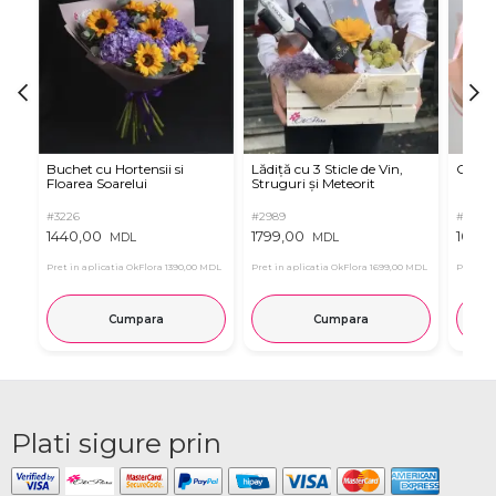
Buchet cu Hortensii si
Lădiță cu 3 Sticle de Vin,
Criza
Floarea Soarelui
Struguri și Meteorit
#3226
#2989
#3266
1440,00
1799,00
1095,
MDL
MDL
Pret in aplicatia OkFlora
1390,00 MDL
Pret in aplicatia OkFlora
1699,00 MDL
Pret in 
Cumpara
Cumpara
Plati sigure prin