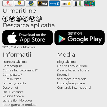
Urmariti-ne
Descarca aplicatia
2025, OkFlora Moldova
Informatii
Media
Franciza OkFlora
Blog OkFlora
Contactaţi-ne
Galerie Foto la livrare
Cum sa faci o comandă?
Galerie Video la livrare
Cum plătesc?
Recenzii
Cum livrăm?
Vezi toate produsele
Termeni, condiţii
Logare/Înregistrare
Despre noi
Comandă Internațional
Locuri vacante
Politica Cookie
Livrare flori Moldova
Toată gama de produse