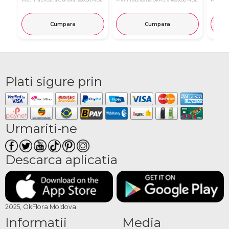
Pret in aplicatia OkFlora
1390,00 MDL
Pret in aplicatia OkFlora
1699,00 MDL
Pret in 
Cumpara
Cumpara
Plati sigure prin
Urmariti-ne
Descarca aplicatia
2025, OkFlora Moldova
Informatii
Media