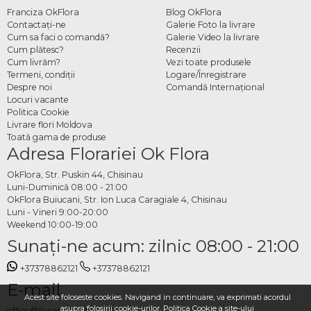
Franciza OkFlora
Blog OkFlora
Contactaţi-ne
Galerie Foto la livrare
Cum sa faci o comandă?
Galerie Video la livrare
Cum plătesc?
Recenzii
Cum livrăm?
Vezi toate produsele
Termeni, condiţii
Logare/Înregistrare
Despre noi
Comandă Internațional
Locuri vacante
Politica Cookie
Livrare flori Moldova
Toată gama de produse
Adresa Florariei Ok Flora
OkFlora, Str. Puskin 44, Chisinau
Luni-Duminică 08:00 - 21:00
OkFlora Buiucani, Str. Ion Luca Caragiale 4, Chisinau
Luni - Vineri 9:00-20:00
Weekend 10:00-19:00
Sunaţi-ne acum: zilnic 08:00 - 21:00
+37378862121
+37378862121
E-mail
Acest site foloseste cookies. Navigand in continuare, va exprimati acordul
asupra folosirii cookie-urilor.
Politica Cookie
a site-ului
office@livrareflori.md