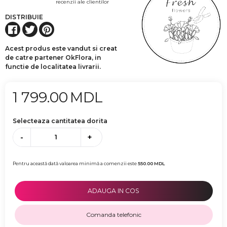
recenzii ale clientilor
DISTRIBUIE
Acest produs este vandut si creat
de catre partener OkFlora, in
functie de localitatea livrarii.
1 799.00
MDL
Selecteaza cantitatea dorita
-
+
Pentru această dată valoarea minimă a comenzii este
550.00
MDL
ADAUGA IN COS
Comanda telefonic