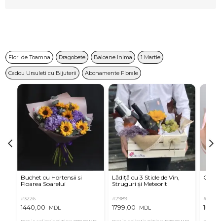
Flori de Toamna
Dragobete
Baloane Inima
1 Martie
Cadou Ursuleti cu Bijuterii
Abonamente Florale
Buchet cu Hortensii si
Lădiță cu 3 Sticle de Vin,
Criza
Floarea Soarelui
Struguri și Meteorit
#3226
#2989
#3266
1440,00
1799,00
1095,
MDL
MDL