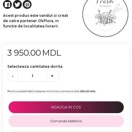
Acest produs este vandut si creat
de catre partener OkFlora, in
functie de localitatea livrarii.
3 950.00
MDL
Selecteaza cantitatea dorita
-
+
Pentru această dată valoarea minimă a comenzii este
550.00
MDL
ADAUGA IN COS
Comanda telefonic