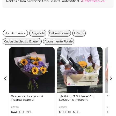
Pentru a lasa o recenzie trebuie sa fiti autentificati
Autentificati-va
Flori de Toamna
Dragobete
Baloane Inima
1 Martie
Cadou Ursuleti cu Bijuterii
Abonamente Florale
Buchet cu Hortensii si
Lădiță cu 3 Sticle de Vin,
Criza
Floarea Soarelui
Struguri și Meteorit
#3226
#2989
#3266
1440,00
1799,00
1095,
MDL
MDL