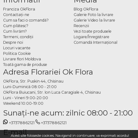
Franciza OkFlora
Blog OkFlora
Contactaţi-ne
Galerie Foto la livrare
Cum sa faci o comandă?
Galerie Video la livrare
Cum plătesc?
Recenzii
Cum livrăm?
Vezi toate produsele
Termeni, condiţii
Logare/Înregistrare
Despre noi
Comandă Internațional
Locuri vacante
Politica Cookie
Livrare flori Moldova
Toată gama de produse
Adresa Florariei Ok Flora
OkFlora, Str. Puskin 44, Chisinau
Luni-Duminică 08:00 - 21:00
OkFlora Buiucani, Str. Ion Luca Caragiale 4, Chisinau
Luni - Vineri 9:00-20:00
Weekend 10:00-19:00
Sunaţi-ne acum: zilnic 08:00 - 21:00
+37378862121
+37378862121
E-mail
Acest site foloseste cookies. Navigand in continuare, va exprimati acordul