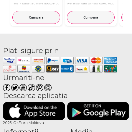
Pret in aplicatia OkFlora
1390,00 MDL
Pret in aplicatia OkFlora
1699,00 MDL
Pret in 
Cumpara
Cumpara
Plati sigure prin
Urmariti-ne
Descarca aplicatia
2025, OkFlora Moldova
Informatii
Media