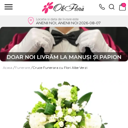
0
Locatia si data de livrare este
ANENII NOI, ANENII NOI 2026-08-07
Acasa
/
Funerare
/
Cruce Funerara cu Flori Albe Verzi