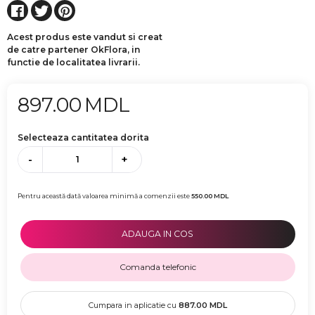
Acest produs este vandut si creat
de catre partener OkFlora, in
functie de localitatea livrarii.
897.00
MDL
Selecteaza cantitatea dorita
-
+
Pentru această dată valoarea minimă a comenzii este
550.00
MDL
ADAUGA IN COS
Comanda telefonic
Cumpara in aplicatie cu
887.00
MDL