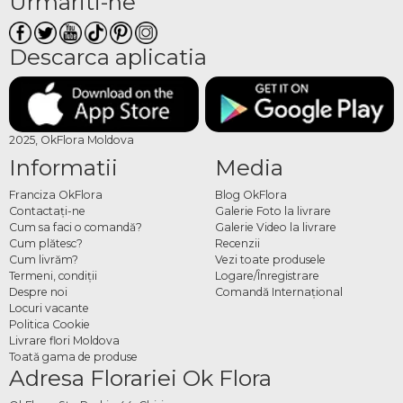
Urmariti-ne
Descarca aplicatia
2025, OkFlora Moldova
Informatii
Media
Franciza OkFlora
Blog OkFlora
Contactaţi-ne
Galerie Foto la livrare
Cum sa faci o comandă?
Galerie Video la livrare
Cum plătesc?
Recenzii
Cum livrăm?
Vezi toate produsele
Termeni, condiţii
Logare/Înregistrare
Despre noi
Comandă Internațional
Locuri vacante
Politica Cookie
Livrare flori Moldova
Toată gama de produse
Adresa Florariei Ok Flora