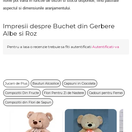
florile pot varia in functie de sezon si stocul disponibil, fiind pastrate 
aspectul si dimensiunile aranjamentului.
Impresii despre Buchet din Gerbere
Albe si Roz
Pentru a lasa o recenzie trebuie sa fiti autentificati
Autentificati-va
Jucarii de Plus
Bauturi Alcoolice
Capsuni in Ciocolata
Compozitii Din Fructe
Flori Pentru Zi de Nastere
Cadouri pentru Femei
Compozitii din Flori de Sapun